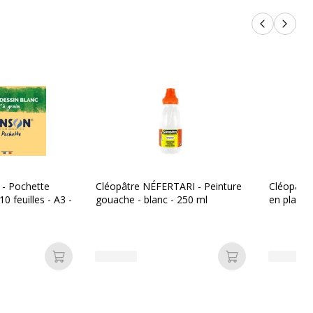
Produits p
Produi
 - Pochette
Cléopâtre NÉFERTARI - Peinture
Cléopâtre
10 feuilles - A3 -
gouache - blanc - 250 ml
en plasti
Ajouter au panier
Ajouter au pan