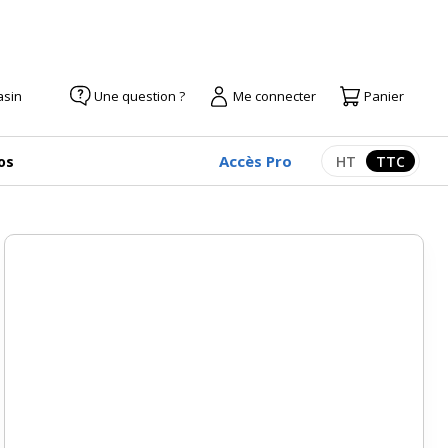
asin
Une question ?
Me connecter
Panier
Accès Pro
os
HT
TTC
Afficher les pr
Afficher