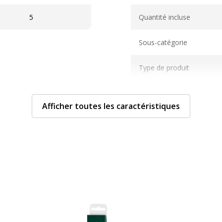
Caractéristiques généra
5
Quantité incluse
Sous-catégorie
Type de produit
Afficher toutes les caractéristiques
Données d'identificati
Données d'identification
Code barre maitre
Marque
Référence produit fabrica
ns l'eau