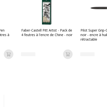
l'eau
 Pen
Faber-Castell Pitt Artist - Pack de
Pilot Super Grip-G 
tres à
4 feutres à l'encre de Chine - noir
noir - encre à hu
rétractable
Ajouter au panier
Ajouter au panier