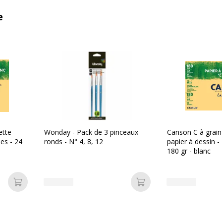
e
ette
Wonday - Pack de 3 pinceaux
Canson C à grain
les - 24
ronds - N° 4, 8, 12
papier à dessin - 
180 gr - blanc
Ajouter au panier
Ajouter au panier