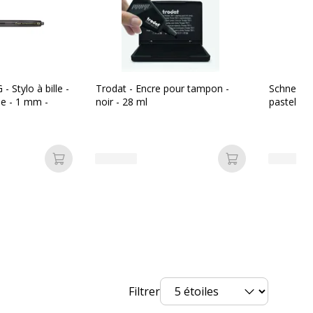
- Stylo à bille -
Trodat - Encre pour tampon -
Schneider
ile - 1 mm -
noir - 28 ml
pastel - n
Ajouter au panier
Ajouter au pan
Filtrer