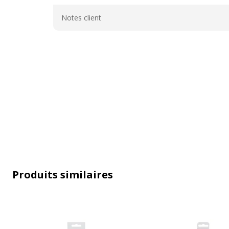
Général
Notes client
Caractéristiques techniques
Caractéristiques techniques
Capacité
250 ml
Produits similaires
Couleur d'écriture
Noir
Fonctionnalités
Indélébile
Soluble da