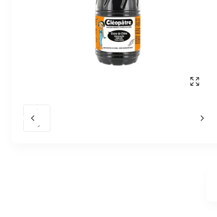
Affich
Slide précédent
Slid