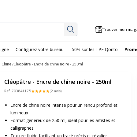
Rechercher
Trouver mon mag
ligne
Configurez votre bureau
-50% sur les TPE Qonto
Prom
e Chine
Cléopâtre - Encre de chine noire - 250ml
Cléopâtre - Encre de chine noire - 250ml
Ref.
79384117
5
(2 avis)
Encre de chine noire intense pour un rendu profond et
lumineux
Format généreux de 250 ml, idéal pour les artistes et
calligraphes
Texture fluide facilitant un tracé précis et régulier