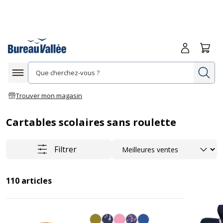
Me connecte
Panie
Re
Afficher la navigation
Trouver mon magasin
Cartables scolaires sans roulette
Trier
Filtrer
110
articles
Kaki