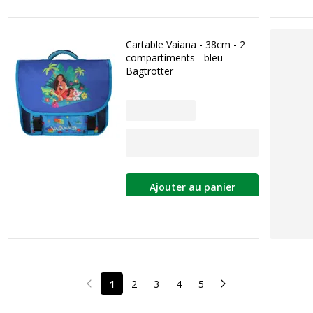
Cartable Vaiana - 38cm - 2
compartiments - bleu -
Bagtrotter
Ajouter au panier
1
2
3
4
5
Page précédente
Page suivante