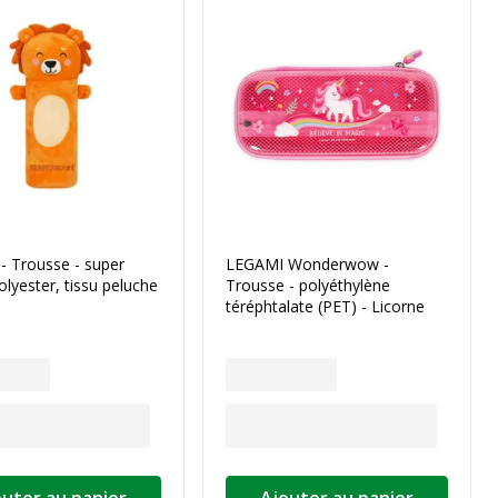
- Trousse - super
LEGAMI Wonderwow -
olyester, tissu peluche
Trousse - polyéthylène
téréphtalate (PET) - Licorne
outer au panier
Ajouter au panier