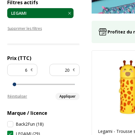
Filtres actifs
LEGAMI
Supprimer les filtres
Profitez du 
Prix (TTC)
€
€
Réinitialiser
Appliquer
Marque / licence
Back2Fun
(
18
)
Legami - Trousse s
LEGAMI
(
29
)