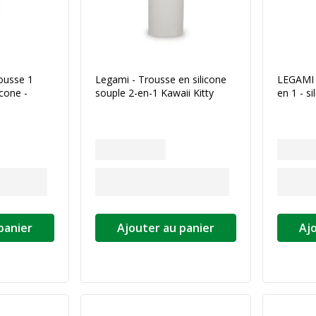
ousse 1
Legami - Trousse en silicone
LEGAMI 
icone -
souple 2-en-1 Kawaii Kitty
en 1 - si
panier
Ajouter au panier
Aj