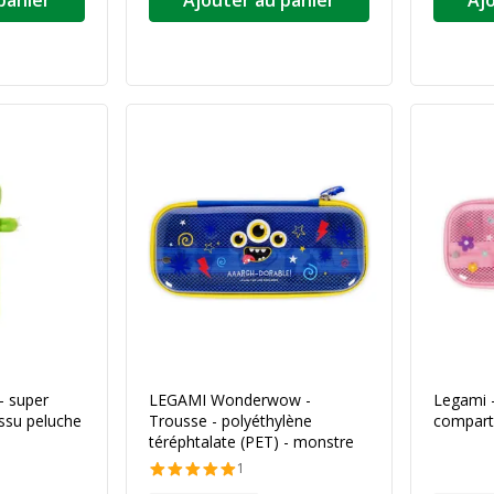
- super
LEGAMI Wonderwow -
Legami 
issu peluche
Trousse - polyéthylène
compart
téréphtalate (PET) - monstre
1