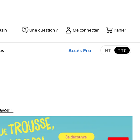
asin
Une question ?
Me connecter
Panier
Accès Pro
os
HT
TTC
Afficher les pr
Afficher
avoir +