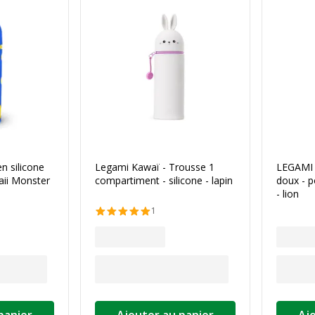
n silicone
Legami Kawaï - Trousse 1
LEGAMI 
aii Monster
compartiment - silicone - lapin
doux - p
- lion
1
panier
Ajouter au panier
Aj