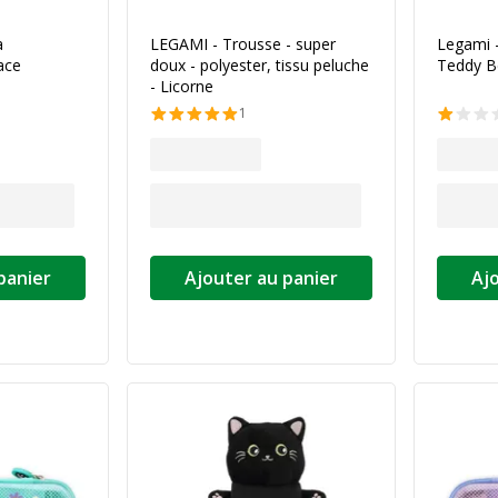
à
LEGAMI - Trousse - super
Legami 
ace
doux - polyester, tissu peluche
Teddy B
- Licorne
1
panier
Ajouter au panier
Aj