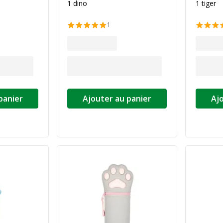
1 dino
1 tiger
1
panier
Ajouter au panier
Aj