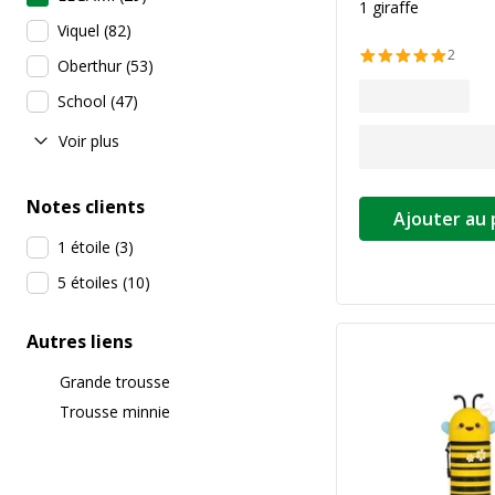
1 giraffe
Viquel
(
82
)
2
Oberthur
(
53
)
School
(
47
)
Voir plus
Notes clients
Ajouter au 
1 étoile
(
3
)
5 étoiles
(
10
)
Autres liens
Grande trousse
Trousse minnie