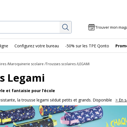
Rechercher
Trouver mon mag
ligne
Configurez votre bureau
-50% sur les TPE Qonto
Prom
ires
Maroquinerie scolaire
Trousses scolaires
LEGAMI
s Legami
le et fantaisie pour l’école
ésistante, la trousse legami séduit petits et grands. Disponible
> En s