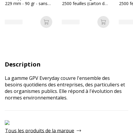
229 mm - 90 gr - sans
2500 feuilles (carton de
2500 fe
fenêtre - kraft - bande
5 ramettes) - Bureau
5 ramet
adhésive
Vallée
Mini
Ajouter au panier
Ajouter au p
Description
La gamme GPV Everyday couvre l'ensemble des
besoins quotidiens des entreprises, des particuliers et
des organismes publics. Elle répond à l'évolution des
normes environnementales.
Tous les produits de la marque