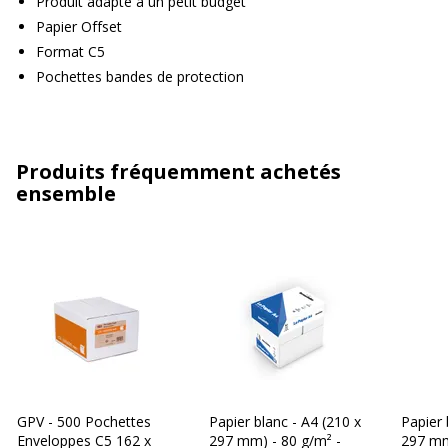
Produit adapté à un petit budget
Papier Offset
Format C5
Pochettes bandes de protection
Produits fréquemment achetés
ensemble
GPV - 500 Pochettes
Papier blanc - A4 (210 x
Papier 
Enveloppes C5 162 x
297 mm) - 80 g/m² -
297 mm