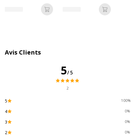
adhésive
auto-adhésive
Quantité incluse
500
Ajouter au panier
Ajouter au p
Type de joint
Auto-adhésif (peler et
sceller)
Type de produit
Enveloppe
Avis Clients
Type de rabat
Portefeuille
5
Caractéristiques environnementales
/5
Caractéristiques environnementales
2
Emballage sans plastique
Oui
5
100%
Impact environnemental
undefined kg
4
0%
CO2e
3
0%
Produit compostable
Non compostable
2
0%