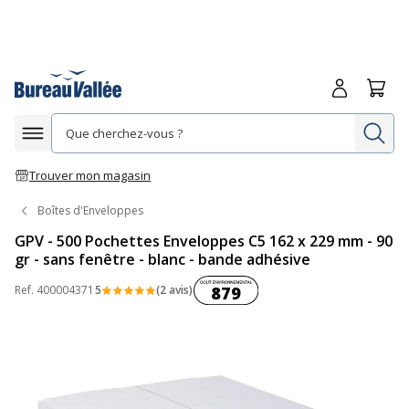
Me connecte
Panie
Re
Afficher la navigation
Trouver mon magasin
Boîtes d'Enveloppes
GPV - 500 Pochettes Enveloppes C5 162 x 229 mm - 90
gr - sans fenêtre - blanc - bande adhésive
Coût environnemental :
Ref.
400004371
5
(2 avis)
879