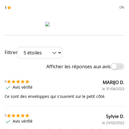
1
Produit rechargeable
Non
0%
Produit sans plastique
Oui
Produit recyclable
Oui
Présence de substance
Non
Filtrer
dangereuses
Afficher les réponses aux avis
Données d'identification
Données d'identification
5
MARIJO D.
Avis vérifié
Code barre maitre
3250650008308
le
31/08/2023
Ce sont des enveloppes qui s'ouvrent sur le petit côté.
Marque
GPV
5
Sylvie D.
Référence produit fabricant
830
Avis vérifié
le
23/02/2022