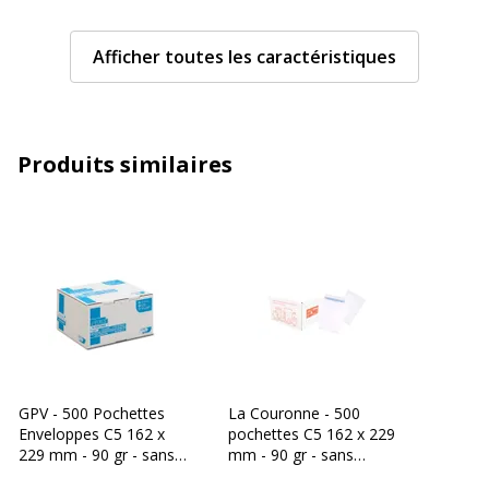
Couleur
Blanc
Afficher toutes les caractéristiques
Grammage
90 g/m2
Matière
Papier offset
Produits similaires
Taille d'enveloppe
International C5 (162 x 229 mm)
Caractéristiques générales
Caractéristiques générales
Catégorie de couleur
Blanc
Couleur du produit
Blanc
GPV - 500 Pochettes
La Couronne - 500
Enveloppes C5 162 x
pochettes C5 162 x 229
Pièces de rechange
Non
229 mm - 90 gr - sans
mm - 90 gr - sans
disponibles
fenêtre - blanc - bande
fenêtre - blanc - bande