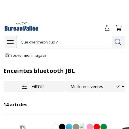
Me connecte
Panie
Re
Afficher la navigation
Trouver mon magasin
Enceintes bluetooth JBL
Trier
Filtrer
14
articles
Blanc