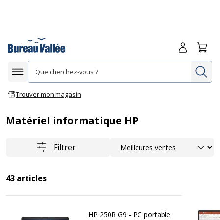
Me connecte
Panie
Re
Afficher la navigation
Trouver mon magasin
Matériel informatique HP
Trier
Filtrer
43
articles
HP 250R G9 - PC portable