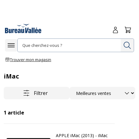
Me connecte
Panie
Re
Afficher la navigation
Trouver mon magasin
iMac
Trier
Filtrer
1
article
APPLE iMac (2013) - iMac