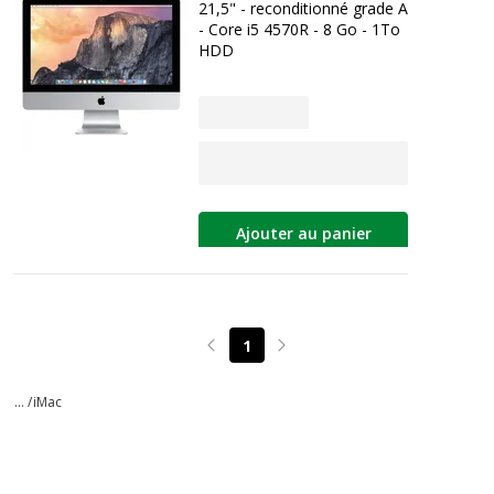
21,5" - reconditionné grade A
- Core i5 4570R - 8 Go - 1To
HDD
Ajouter au panier
1
Page précédente
Page suivante
... /
iMac