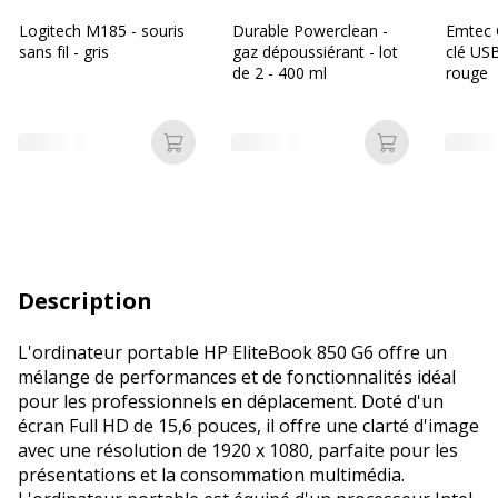
Logitech M185 - souris
Durable Powerclean -
Emtec 
sans fil - gris
gaz dépoussiérant - lot
clé USB
de 2 - 400 ml
rouge
Ajouter au panier
Ajouter au p
Description
L'ordinateur portable HP EliteBook 850 G6 offre un
mélange de performances et de fonctionnalités idéal
pour les professionnels en déplacement. Doté d'un
écran Full HD de 15,6 pouces, il offre une clarté d'image
avec une résolution de 1920 x 1080, parfaite pour les
présentations et la consommation multimédia.