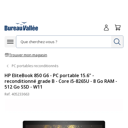
Me connecte
Panie
Re
Afficher la navigation
Trouver mon magasin
PC portables reconditionnés
HP EliteBook 850 G6 - PC portable 15.6" -
reconditionné grade B - Core i5-8265U - 8 Go RAM -
512 Go SSD - W11
Ref.
405233663