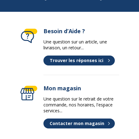
Interfaces
2 x USB 3.1
HDMI
LAN (RJ-45)
Prise combo casque/microphone
Besoin d’Aide ?
USB-C (supports Thunderbolt 3)
Une question sur un article, une
livraison, un retour...
Localisation du
Français
clavier
Trouver les réponses ici
Luminosité de
250 cd/m2
l'image
Mon magasin
Mémoire cache
6 MB
Une question sur le retrait de votre
installée
commande, nos horaires, l'espace
services...
Mémoire
8 GB
installée
Contacter mon magasin
Nombre de
Quadruple coeur