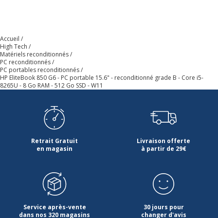
Fabricant du
Intel
processeur
Famille de
Windows 11
Accueil
High Tech
système
Matériels reconditionnés
d'exploitation
PC reconditionnés
PC portables reconditionnés
HP EliteBook 850 G6 - PC portable 15.6" - reconditionné grade B - Core i5-
Fonction
Oui
8265U - 8 Go RAM - 512 Go SSD - W11
Webcam
Format de
16:9
l'image de
l'écran
Retrait Gratuit
Livraison offerte
en magasin
à partir de 29€
Fréquence
1.6 GHz
d'horloge du
processeur
Génération du
8
Service après-vente
30 jours pour
processeur
dans nos 320 magasins
changer d'avis