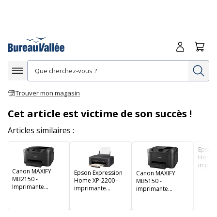
Me connecte
Panie
Re
Afficher la navigation
Trouver mon magasin
Cet article est victime de son succès !
Articles similaires :
Epson 
Home X
impri
Canon MAXIFY
Epson Expression
multifo
Canon MAXIFY
MB2150 -
Home XP-2200 -
d'encr
MB5150 -
Imprimante
imprimante
- Wifi
imprimante
multifonction jet
multifonction jet
multifonction jet
d'encre couleur A4
d'encre couleur A4
d'encre couleur A4
- Wifi, USB
- Wifi
- Wifi, USB