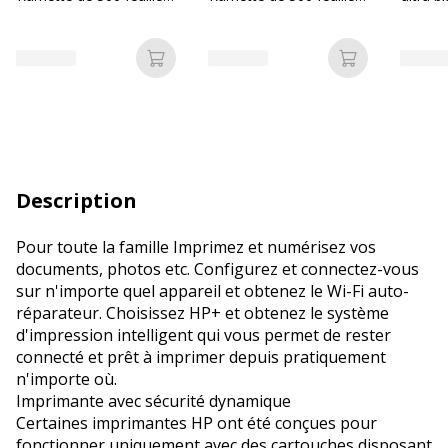
- Bureau Vallée
- Les Prix Mini
297 mm
Ramette
Ajouter au panier
Ajouter au p
Description
Pour toute la famille Imprimez et numérisez vos
documents, photos etc. Configurez et connectez-vous
sur n'importe quel appareil et obtenez le Wi-Fi auto-
réparateur. Choisissez HP+ et obtenez le système
d'impression intelligent qui vous permet de rester
connecté et prêt à imprimer depuis pratiquement
n'importe où.
Imprimante avec sécurité dynamique
Certaines imprimantes HP ont été conçues pour
fonctionner uniquement avec des cartouches disposant