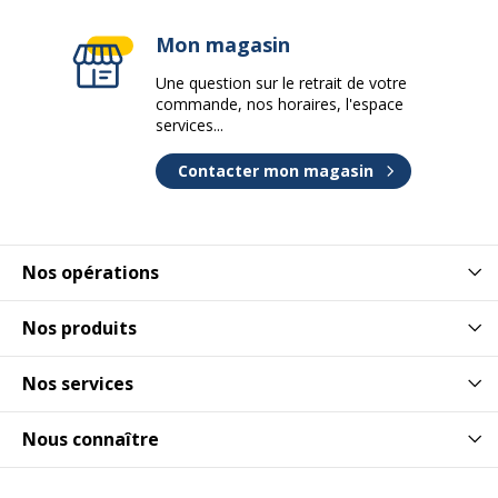
Mémoire
256 MB
Mon magasin
installée
Une question sur le retrait de votre
Copie recto-
Aucun(e)
commande, nos horaires, l'espace
verso
services...
automatique
Contacter mon magasin
Poids minimum
16 lbs
du support (lb)
Nos opérations
Prêt au sans-fil
Oui
Nos produits
Profondeur
24 bits
d'échantillonnage
Nos services
Résolution
1200 x 1200 ppp
maximale noir et
Nous connaître
blanc