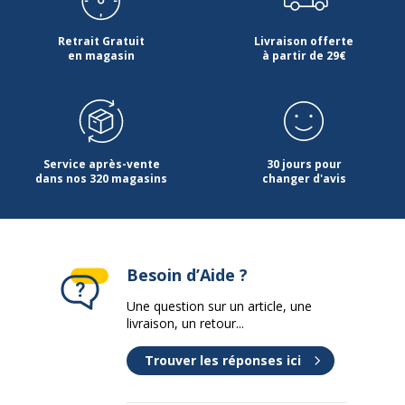
Scanner
Retrait Gratuit
Livraison offerte
en magasin
à partir de 29€
Fréquence
50/60Hz
requise
Impression
Oui
photo
Service après-vente
30 jours pour
dans nos 320 magasins
changer d'avis
Impression
Oui
recto-verso
Interface de
Bluetooth 4.2, USB 2.0, Wi-Fi(ac)
connectivité
Besoin d’Aide ?
Une question sur un article, une
Interfaces
1 x USB 2.0
livraison, un retour...
requises
Trouver les réponses ici
Localisation
Français