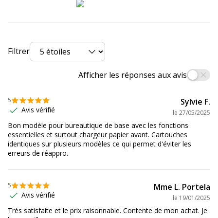
Couleur de
4 800 x 1 200 ppp
résolution
maximale
Filtrer
Cycle d'utilisation
1000 Page(s)
mensuel (maxi)
Afficher les réponses aux avis
Densité
80 lbs
maximum du
5
Sylvie F.
support (lb)
Avis vérifié
le
27/05/2025
Bon modèle pour bureautique de base avec les fonctions
Densité
300 g/m2
essentielles et surtout chargeur papier avant. Cartouches
maximum
identiques sur plusieurs modèles ce qui permet d'éviter les
supporté par
erreurs de réappro.
document
Densité
60 g/m2
5
Mme L. Portela
minimum du
Avis vérifié
le
19/01/2025
support
Très satisfaite et le prix raisonnable. Contente de mon achat. Je