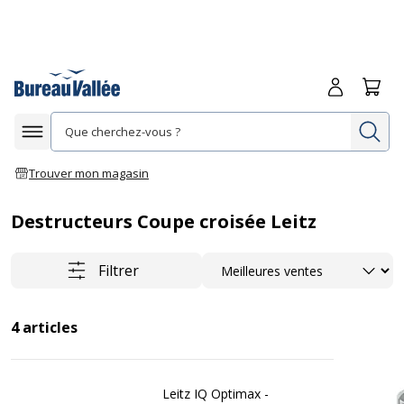
Me connecte
Panie
Re
Afficher la navigation
Trouver mon magasin
Destructeurs Coupe croisée Leitz
Trier
Filtrer
4
articles
Leitz IQ Optimax -