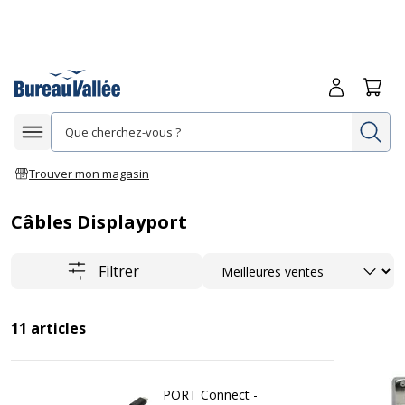
Me connecte
Panie
Re
Afficher la navigation
Trouver mon magasin
Câbles Displayport
Trier
Filtrer
11
articles
PORT Connect -