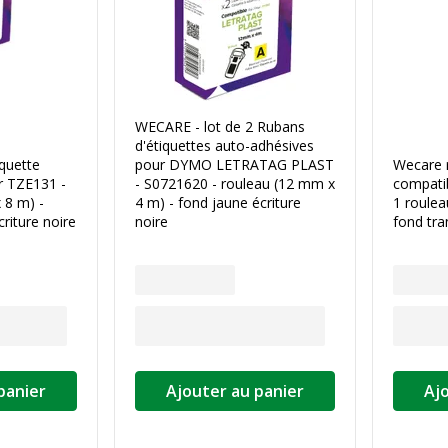
WECARE - lot de 2 Rubans
d'étiquettes auto-adhésives
quette
pour DYMO LETRATAG PLAST
Wecare r
r TZE131 -
- S0721620 - rouleau (12 mm x
compati
 8 m) -
4 m) - fond jaune écriture
1 roulea
riture noire
noire
fond tra
panier
Ajouter au panier
Aj