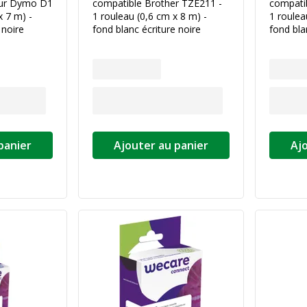
our Dymo D1
compatible Brother TZE211 -
compati
x 7 m) -
1 rouleau (0,6 cm x 8 m) -
1 roulea
 noire
fond blanc écriture noire
fond bla
panier
Ajouter au panier
Aj