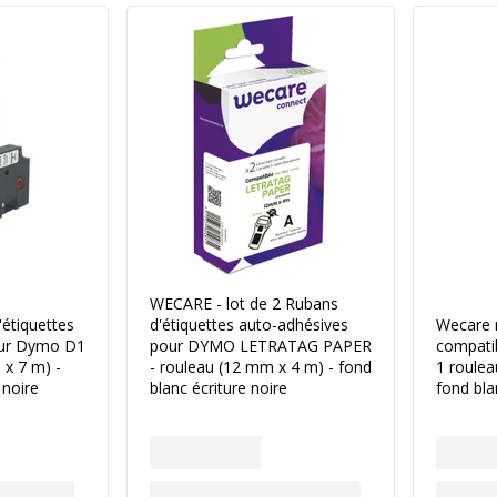
WECARE - lot de 2 Rubans
étiquettes
d'étiquettes auto-adhésives
Wecare r
our Dymo D1
pour DYMO LETRATAG PAPER
compati
 x 7 m) -
- rouleau (12 mm x 4 m) - fond
1 roulea
 noire
blanc écriture noire
fond bla