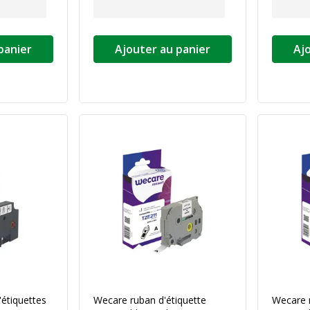
panier
Ajouter au panier
Aj
étiquettes
Wecare ruban d'étiquette
Wecare r