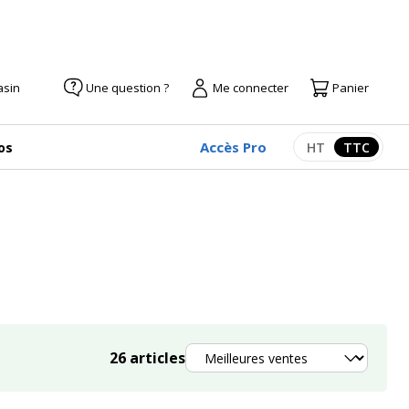
asin
Une question ?
Me connecter
Panier
Accès Pro
os
HT
TTC
Afficher les pr
Afficher
Trier
26
articles