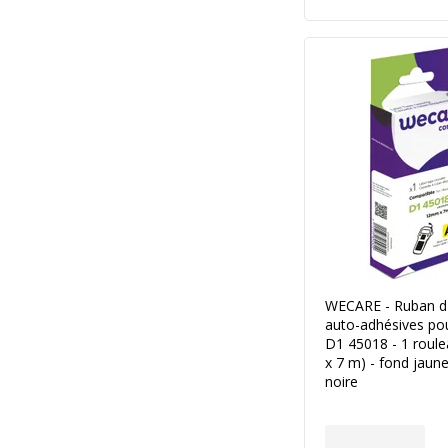
WECARE - Ruban d'
auto-adhésives p
D1 45018 - 1 roul
x 7 m) - fond jaune
noire