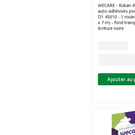
WECARE - Ruban d'
auto-adhésives p
D1 45010 - 1 roul
x 7 m) - fond tran
écriture noire
Ajouter au 