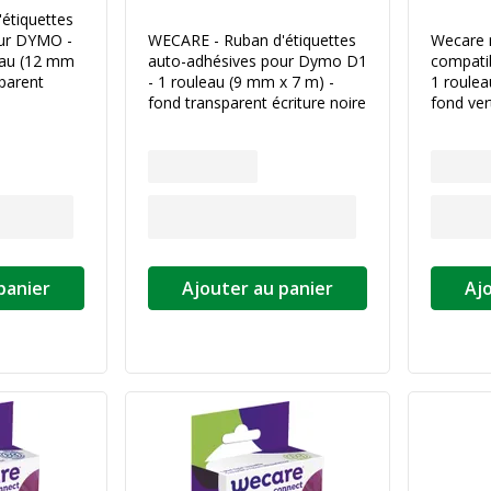
étiquettes
our DYMO -
WECARE - Ruban d'étiquettes
Wecare r
eau (12 mm
auto-adhésives pour Dymo D1
compati
sparent
- 1 rouleau (9 mm x 7 m) -
1 roulea
fond transparent écriture noire
fond ver
panier
Ajouter au panier
Aj