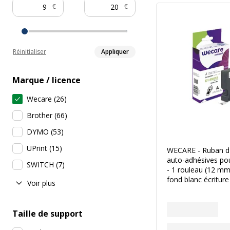
€
€
Réinitialiser
Appliquer
Marque / licence
Wecare
(
26
)
Brother
(
66
)
DYMO
(
53
)
UPrint
(
15
)
WECARE - Ruban d'
auto-adhésives p
SWITCH
(
7
)
- 1 rouleau (12 mm
fond blanc écriture
Voir plus
Taille de support