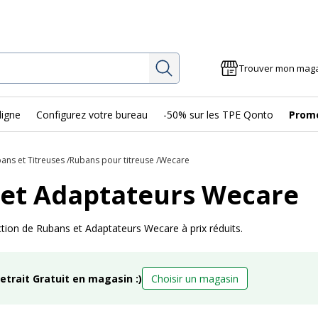
Rechercher
Trouver mon mag
ligne
Configurez votre bureau
-50% sur les TPE Qonto
Prom
ans et Titreuses
Rubans pour titreuse
Wecare
et Adaptateurs Wecare
tion de Rubans et Adaptateurs Wecare à prix réduits.
retrait Gratuit en magasin :)
Choisir un magasin