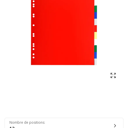
Affich
Nombre de positions
: