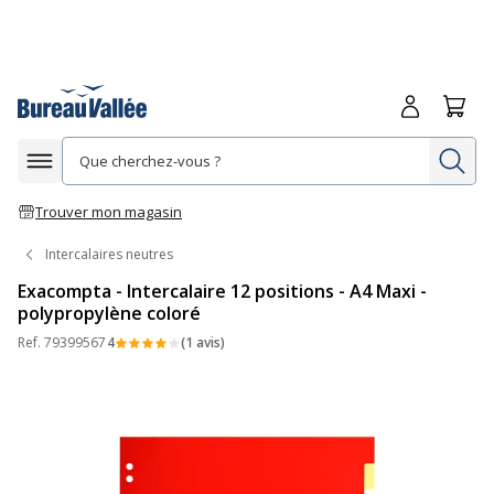
Me connecte
Panie
Re
Afficher la navigation
Trouver mon magasin
Intercalaires neutres
Exacompta - Intercalaire 12 positions - A4 Maxi -
polypropylène coloré
Ref.
79399567
4
(1 avis)