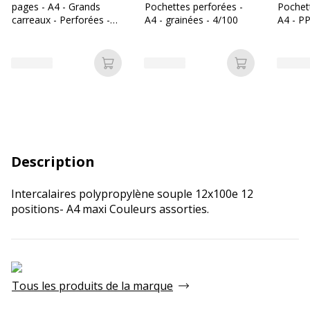
pages - A4 - Grands
Pochettes perforées -
Pochet
carreaux - Perforées -
A4 - grainées - 4/100
A4 - PP 
Bureau Vallée
6/100E
Ajouter au panier
Ajouter au p
Description
Intercalaires polypropylène souple 12x100e 12
positions- A4 maxi Couleurs assorties.
Tous les produits de la marque