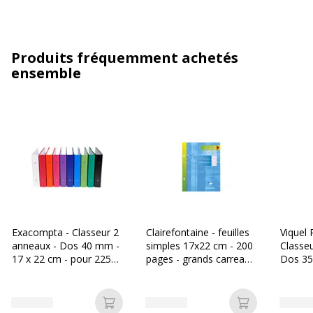
Produits fréquemment achetés
ensemble
Exacompta - Classeur 2
Clairefontaine - feuilles
Viquel 
anneaux - Dos 40 mm -
simples 17x22 cm - 200
Classe
17 x 22 cm - pour 225
pages - grands carreaux
Dos 35
feuilles - disponible dans
(Seyes) - perforées
cm - po
différentes couleurs
disponi
différe
Ajouter au panier
Ajouter au p