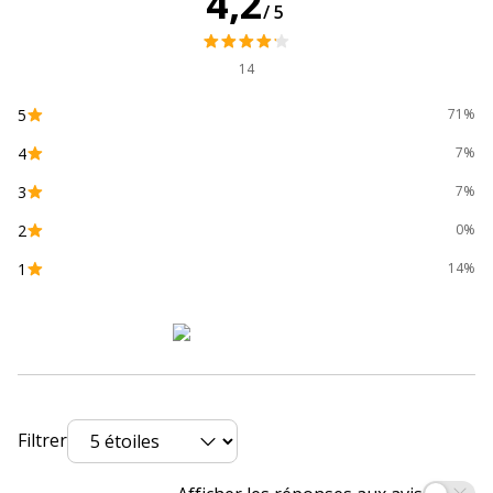
4,2
/5
Type de produit
Intercalaire
14
Données d'identification
Données d'identification
5
71%
Code barre maitre
3130630004066
4
7%
3
7%
Marque
Exacompta
2
0%
Référence produit fabricant
406E
1
14%
Dimensions et poids
Dimensions et poids
Epaisseur du matériau
2 mm
Filtrer
Largeur
220 mm