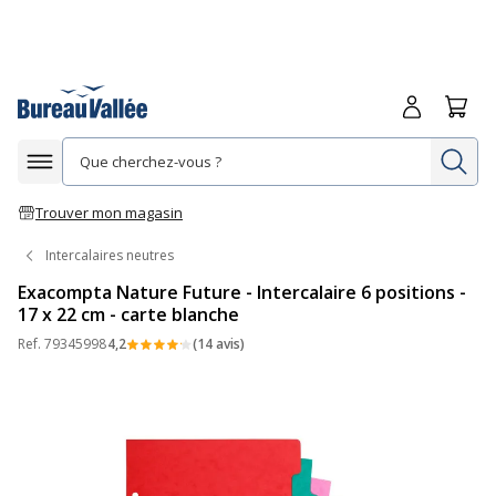
Me connecte
Panie
Re
Afficher la navigation
Trouver mon magasin
Intercalaires neutres
Exacompta Nature Future - Intercalaire 6 positions -
17 x 22 cm - carte blanche
Ref.
79345998
4,2
(14 avis)