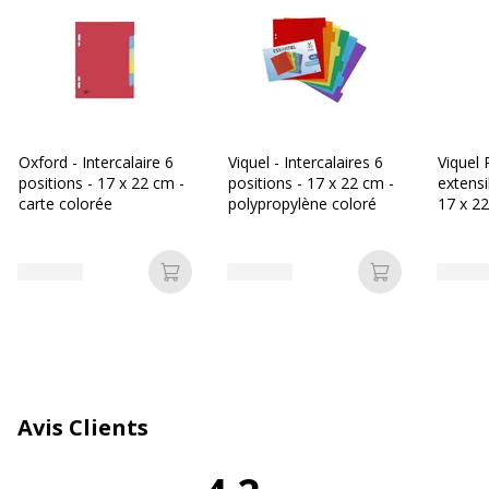
charge
Grammage
225 g/m2
Matériau(x) du
Carton comprimé, Polypropylène
produit
(PP)
Oxford - Intercalaire 6
Viquel - Intercalaires 6
Viquel 
positions - 17 x 22 cm -
positions - 17 x 22 cm -
extensi
Nombre de
6
carte colorée
polypropylène coloré
17 x 2
positions
A onglets
Oui
Ajouter au panier
Ajouter au p
Type de
Perforé
poinçonnage
Caractéristiques générales
Caractéristiques générales
Avis Clients
Quantité incluse
1