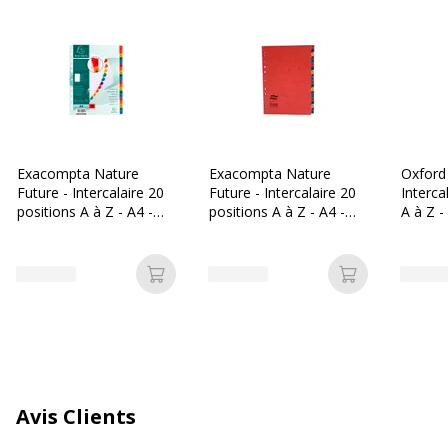
Matériau(x) du produit
Carton comprimé
Nombre de positions
20
A onglets
Oui
Exacompta Nature
Exacompta Nature
Oxford
Préimprimé
Oui
Future - Intercalaire 20
Future - Intercalaire 20
Interca
positions A à Z - A4 -
positions A à Z - A4 -
A à Z -
carte blanche
carte lustrée colorée
blanch
Taille du produit
220 x 297 mm
Caractéristiques générales
Ajouter au panier
Ajouter au p
Caractéristiques générales
Catégorie de couleur
Beige
Quantité incluse
1
Avis Clients