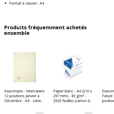
Format à classer : A4
Produits fréquemment achetés
ensemble
Exacompta - Intercalaire
Papier blanc - A4 (210 x
Exacom
12 positions Janvier à
297 mm) - 80 g/m² -
Future 
Décembre - A4 - carte
2500 feuilles (carton de
positio
ivoire
5 ramettes) - Bureau
Décemb
Vallée
blanch