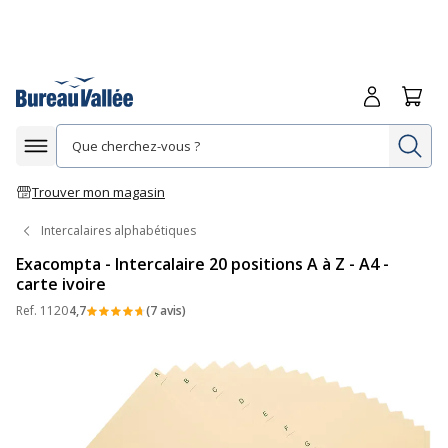
Me connecte
Panie
Re
Afficher la navigation
Trouver mon magasin
Intercalaires alphabétiques
Exacompta - Intercalaire 20 positions A à Z - A4 -
carte ivoire
Ref.
1120
4,7
(7 avis)