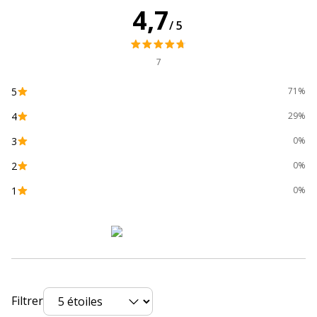
Type de produit
Intercalaire
4,7
/5
Données d'identification
Données d'identification
7
Code barre maitre
3130630011200
5
71%
Marque
Exacompta
4
29%
3
0%
Référence produit fabricant
1120E
2
0%
Dimensions et poids
1
0%
Dimensions et poids
Epaisseur du matériau
5 mm
Largeur
242 mm
Filtrer
Profondeur
297 mm