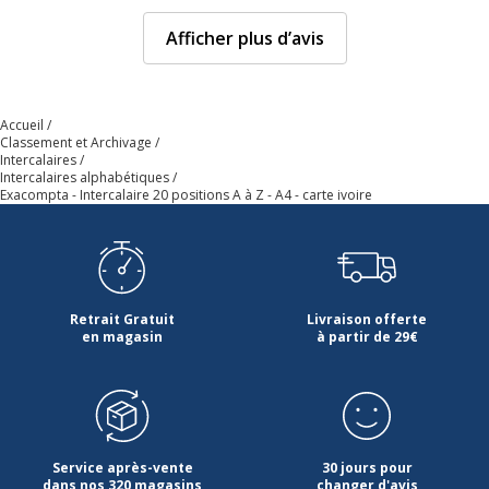
Afficher plus d’avis
Accueil
Classement et Archivage
Intercalaires
Intercalaires alphabétiques
Exacompta - Intercalaire 20 positions A à Z - A4 - carte ivoire
Retrait Gratuit
Livraison offerte
en magasin
à partir de 29€
Service après-vente
30 jours pour
dans nos 320 magasins
changer d'avis