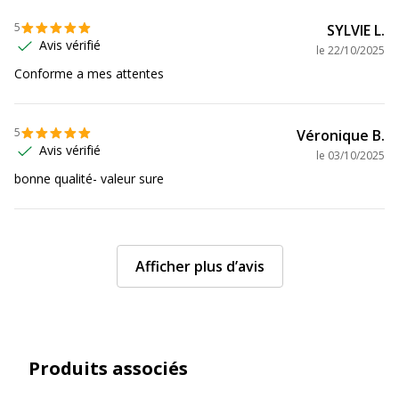
Données d'identification
5
SYLVIE L.
Données d'identification
Avis vérifié
le
22/10/2025
Conforme a mes attentes
Code barre maitre
3037929814026
Marque
Clairefontaine
5
Véronique B.
Avis vérifié
le
03/10/2025
Référence produit fabricant
981402C
bonne qualité- valeur sure
Afficher plus d’avis
Produits associés