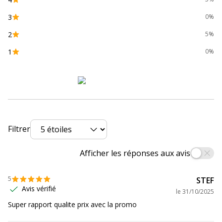
Type de réglure
Seyès (grands carreaux)
3
0%
Caractéristiques générales
Caractéristiques générales
2
5%
1
0%
Catégorie de couleur
Bleu, Transparent
Couleur extérieure
Bleu/Transparent
Couleur du produit
Bleu
Filtrer
Quantité incluse
1
Caractéristiques environnementales
Afficher les réponses aux avis
Caractéristiques environnementales
5
STEF
Certification PEFC
Oui
Avis vérifié
le
31/10/2025
Super rapport qualite prix avec la promo
Impact environnemental
undefined kg CO2e