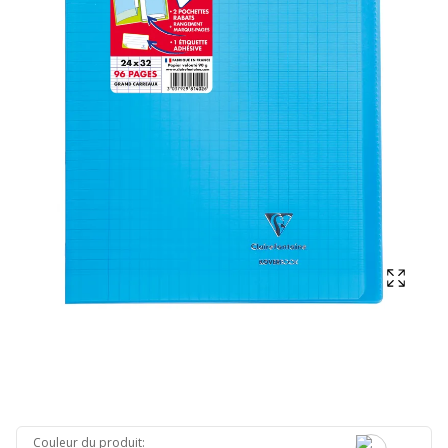
Affich
Couleur du produit
: