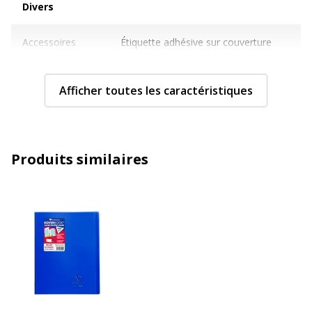
Divers
Accessoires
Étiquette adhésive sur couverture
inclus
avant
Caractéristiques techniques
Afficher toutes les caractéristiques
Caractéristiques techniques
Caractéristiques
Signet
fournitures papier
Produits similaires
Catégorie de papier
Cahiers, bloc-notes et
recharges
Compartiments
Pochette intérieure
Format
24 x 32 cm
Grammage
90 g/m2