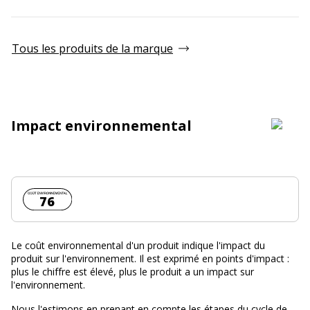
Tous les produits de la marque
Impact environnemental
Coût environnemental :
76
Le coût environnemental d'un produit indique l'impact du
produit sur l'environnement. Il est exprimé en points d'impact :
plus le chiffre est élevé, plus le produit a un impact sur
l'environnement.
Nous l'estimons en prenant en compte les étapes du cycle de