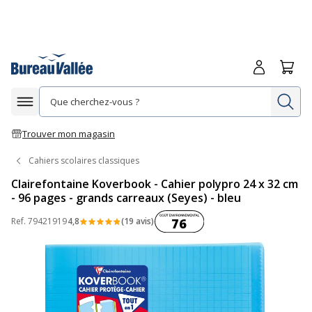
Me connecte
Panie
Re
Afficher la navigation
Trouver mon magasin
Cahiers scolaires classiques
Clairefontaine Koverbook - Cahier polypro 24 x 32 cm
- 96 pages - grands carreaux (Seyes) - bleu
Coût environnemental :
Ref.
79421919
4,8
(19 avis)
76