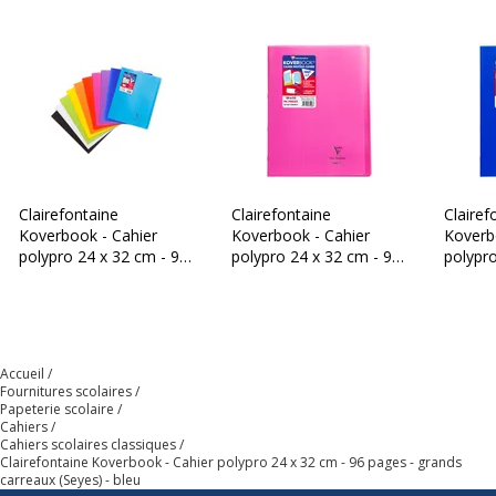
Clairefontaine
Clairefontaine
Clairef
Koverbook - Cahier
Koverbook - Cahier
Koverb
polypro 24 x 32 cm - 96
polypro 24 x 32 cm - 96
polypro
pages - grands carreaux
pages - grands carreaux
pages 
(Seyes) - disponible
(Seyes) - rose
(Seyes)
dans différentes
couleurs
Accueil
Fournitures scolaires
Papeterie scolaire
Cahiers
Cahiers scolaires classiques
Clairefontaine Koverbook - Cahier polypro 24 x 32 cm - 96 pages - grands
carreaux (Seyes) - bleu