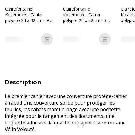
Clairefontaine
Clairefontaine
Clairef
Koverbook - Cahier
Koverbook - Cahier
Koverb
polypro 24 x 32 cm - 96
polypro 24 x 32 cm - 96
polypro
pages - grands carreaux
pages - grands carreaux
pages 
(Seyes) - vert
(Seyes) - rouge
(Seyes)
Ajouter au panier
Ajouter au p
Description
Le premier cahier avec une couverture protège-cahier
à rabat! Une couverture solide pour protéger les
feuilles, les rabats marque-page avec une pochette
intégrée pour le rangement des documents, une
étiquette adhésive, la qualité du papier Clairefontaine
Vélin Velouté.