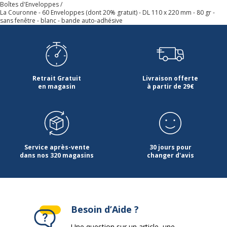
Boîtes d'Enveloppes
La Couronne - 60 Enveloppes (dont 20% gratuit) - DL 110 x 220 mm - 80 gr -
sans fenêtre - blanc - bande auto-adhésive
Retrait Gratuit
Livraison offerte
en magasin
à partir de 29€
Service après-vente
30 jours pour
dans nos 320 magasins
changer d'avis
Besoin d’Aide ?
Une question sur un article, une