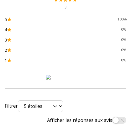
Référence produit fabricant
480086
3
Dimensions et poids
Dimensions et poids
5
100%
4
0%
Largeur
110 mm
3
0%
Profondeur
220 mm
2
0%
1
0%
Filtrer
Afficher les réponses aux avis