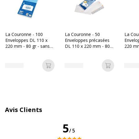
Quantité incluse
60
Type de joint
Auto-adhésif
La Couronne - 100
La Couronne - 50
La Cou
Enveloppes DL 110 x
Enveloppes précasées
Envelo
Type de produit
Enveloppe
220 mm - 80 gr - sans
DL 110 x 220 mm - 80
220 mm
fenêtre - blanc - bande
gr - sans fenêtre - blanc
fenêtre
Caractéristiques environnementales
auto-adhésive
- bande auto-adhésive
auto-a
Caractéristiques environnementales
Ajouter au panier
Ajouter au p
Impact environnemental
undefined kg CO2e
Données d'identification
Données d'identification
Avis Clients
Code barre maitre
3240184800868
5
Marque
La Couronne
/5