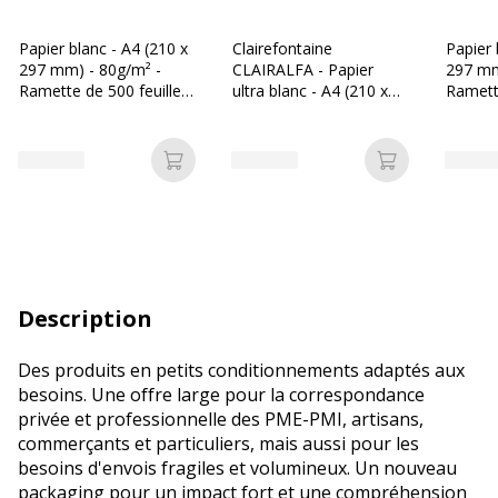
Papier blanc - A4 (210 x
Clairefontaine
Papier 
297 mm) - 80g/m² -
CLAIRALFA - Papier
297 mm
Ramette de 500 feuilles
ultra blanc - A4 (210 x
Ramette
- Bureau Vallée
297 mm) - 80 g/m² -
- Les P
Ramette de 500 feuilles
Ajouter au panier
Ajouter au p
Description
Des produits en petits conditionnements adaptés aux
besoins. Une offre large pour la correspondance
privée et professionnelle des PME-PMI, artisans,
commerçants et particuliers, mais aussi pour les
besoins d'envois fragiles et volumineux. Un nouveau
packaging pour un impact fort et une compréhension