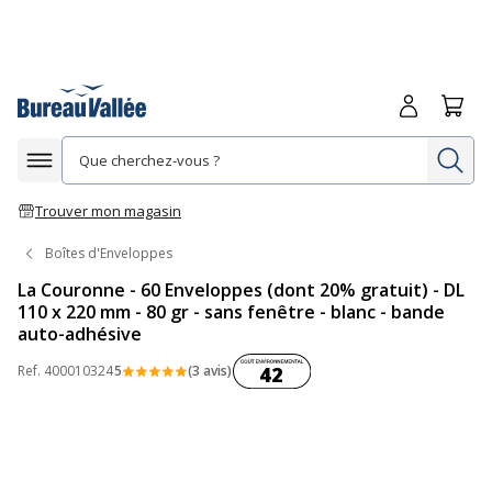
Me connecte
Panie
Re
Afficher la navigation
Trouver mon magasin
Boîtes d'Enveloppes
La Couronne - 60 Enveloppes (dont 20% gratuit) - DL
110 x 220 mm - 80 gr - sans fenêtre - blanc - bande
auto-adhésive
Coût environnemental :
Ref.
400010324
5
(3 avis)
42