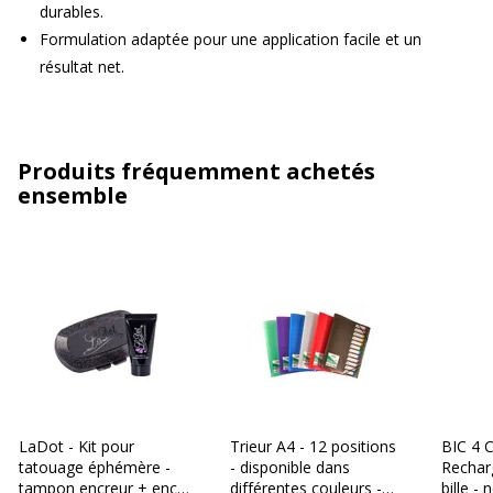
durables.
Formulation adaptée pour une application facile et un
résultat net.
Produits fréquemment achetés
ensemble
LaDot - Kit pour
Trieur A4 - 12 positions
BIC 4 C
tatouage éphémère -
- disponible dans
Rechar
tampon encreur + encre
différentes couleurs -
bille -