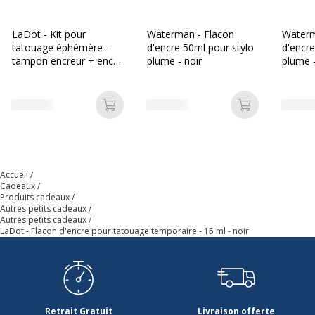
LaDot - Kit pour
Waterman - Flacon
Waterm
tatouage éphémère -
d'encre 50ml pour stylo
d'encre
tampon encreur + encre
plume - noir
plume -
pour le corps 15 ml
Ajouter au panier
Ajouter au p
Accueil
Cadeaux
Produits cadeaux
Autres petits cadeaux
Autres petits cadeaux
LaDot - Flacon d'encre pour tatouage temporaire - 15 ml - noir
Retrait Gratuit
Livraison offerte