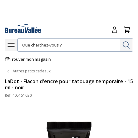
Me connecte
Panie
Re
Afficher la navigation
Trouver mon magasin
Autres petits cadeaux
LaDot - Flacon d'encre pour tatouage temporaire - 15
ml - noir
Ref.
405151630