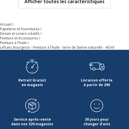
Afficher toutes les caractéristiques
disponibles
naturelle
Caractéristiques techniques
Caractéristiques techniques
Accueil
Papeterie et Fournitures
Contenance
40 ml
Dessin et Loisirs créatifs
Peinture et Accessoires
Peinture à l'huile
Lefranc Bourgeois - Peinture à l'huile - terre de Sienne naturelle - 40 ml
Indice de couleur
482
Type d'emballage
Tube
Type de peinture
Peinture à l'huile
Retrait Gratuit
Livraison offerte
en magasin
à partir de 29€
Données d'identification
Données d'identification
Code barre maitre
3013648100367
Service après-vente
30 jours pour
Marque
Lefranc Bourgeois
dans nos 320 magasins
changer d'avis