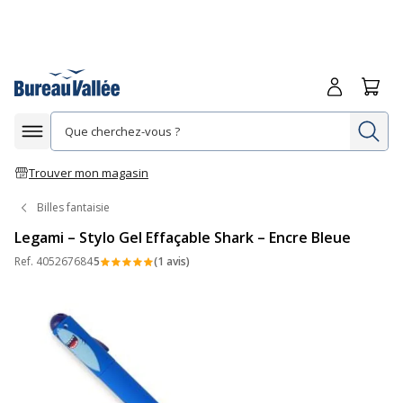
Me connecte
Panie
Re
Afficher la navigation
Trouver mon magasin
Billes fantaisie
Legami – Stylo Gel Effaçable Shark – Encre Bleue
Ref.
405267684
5
(1 avis)