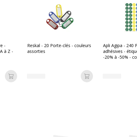
ion universelle
Dimensions et poids
e -
Reskal - 20 Porte-clés - couleurs
Apli Agipa - 240 P
 A à Z -
assorties
adhésives - étiq
Dimensions et poids
-20% à -50% - co
002432125135
Hauteur
eitz
Largeur
Ajouter au panier
Ajouter au panier
2490000
Poids du produit
Profondeur