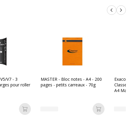
Produits p
Produi
 V5/V7 - 3
MASTER - Bloc notes - A4 - 200
Exacompt
rges pour roller
pages - petits carreaux - 70g
Classeur 
A4 Maxi - 
Ajouter au panier
Ajouter au pan