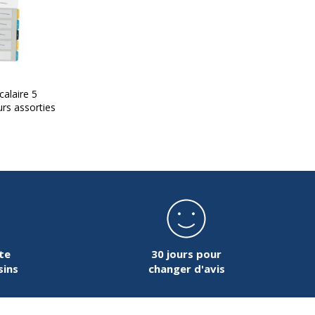
calaire 5
urs assorties
te
30 jours pour
sins
changer d'avis