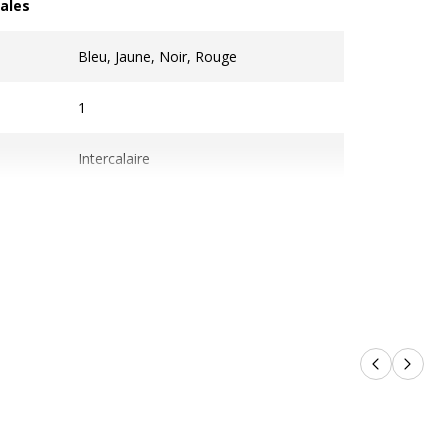
ales
les
Bleu, Jaune, Noir, Rouge
1
Intercalaire
Produits p
Produi