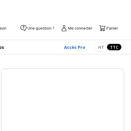
asin
Une question ?
Me connecter
Panier
Accès Pro
os
HT
TTC
Afficher les pr
Afficher