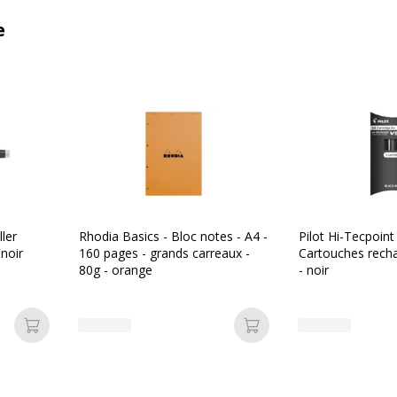
e
ller
Rhodia Basics - Bloc notes - A4 -
Pilot Hi-Tecpoint
noir
160 pages - grands carreaux -
Cartouches recha
80g - orange
- noir
Ajouter au panier
Ajouter au panier