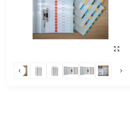
Affich
Slide précédent
Slid