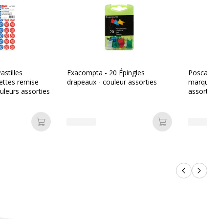
astilles
Exacompta - 20 Épingles
Posca - M
uettes remise
drapeaux - couleur assorties
marqueurs
uleurs assorties
assorties
6 mm
245 mm
Ajouter au panier
Ajouter au pan
700 g
305 mm
Produits p
Produi