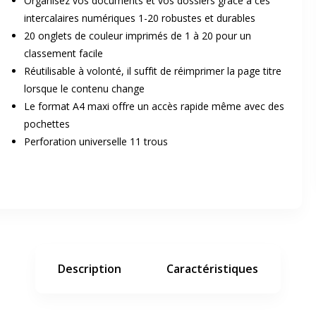
Organisez vos documents et vos dossiers grâce à ces
intercalaires numériques 1-20 robustes et durables
20 onglets de couleur imprimés de 1 à 20 pour un
classement facile
Réutilisable à volonté, il suffit de réimprimer la page titre
lorsque le contenu change
Le format A4 maxi offre un accès rapide même avec des
pochettes
er en plein écran
Perforation universelle 11 trous
e suivant
Description
Caractéristiques