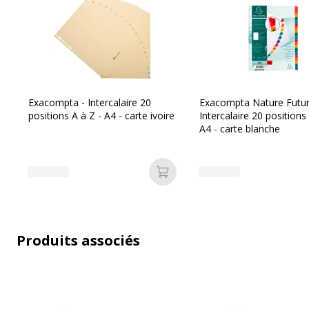
Type de poinçonnage
Perforat
Données d'identification
Exacompta - Intercalaire 20
Exacompta Nature Futur
positions A à Z - A4 - carte ivoire
Intercalaire 20 positions
Données d'identification
A4 - carte blanche
Code barre maitre
4
Marque
L
Ajouter au panier
Référence produit fabricant
1
Produits associés