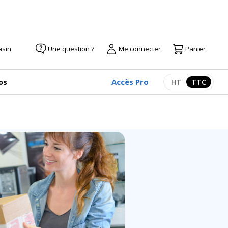
asin
Une question ?
Me connecter
Panier
Accès Pro
os
HT
TTC
Afficher les pr
Afficher 