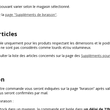
 pouvant varier selon le magasin sélectionné.
z la
page "Suppléments de livraison"
.
rticles
ble uniquement pour les produits respectant les dimensions et le po
ui ne sont pas considérés comme lourds et/ou volumineux.
sulter la liste des articles concernés sur la page des
Suppléments pour 
on
otre commande vous seront indiquées sur la page “livraison” après vali
us seront confirmées par mail.
vraison :
n stock dans un magasin, la commande est livrée dans
un délai de 72