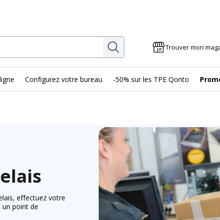
Rechercher
Trouver mon mag
ligne
Configurez votre bureau
-50% sur les TPE Qonto
Prom
elais
relais, effectuez votre
 un point de