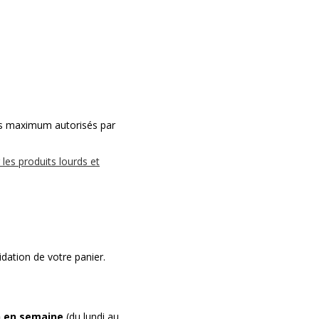
ids maximum autorisés par
les produits lourds et
dation de votre panier.
h en semaine
(du lundi au