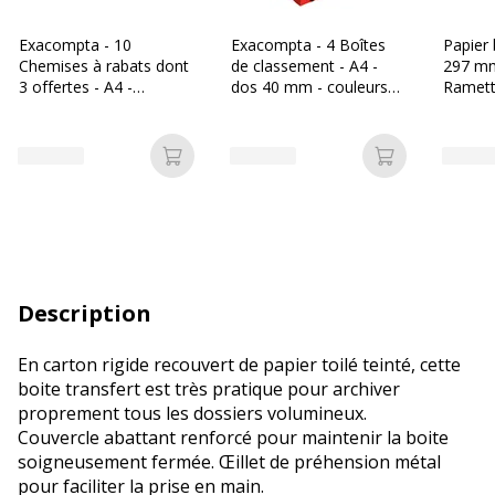
Exacompta - 10
Exacompta - 4 Boîtes
Papier 
Chemises à rabats dont
de classement - A4 -
297 mm
3 offertes - A4 -
dos 40 mm - couleurs
Ramette
couleurs assorties
assorties
- Burea
Ajouter au panier
Ajouter au p
Description
En carton rigide recouvert de papier toilé teinté, cette
boite transfert est très pratique pour archiver
proprement tous les dossiers volumineux.
Couvercle abattant renforcé pour maintenir la boite
soigneusement fermée. Œillet de préhension métal
pour faciliter la prise en main.