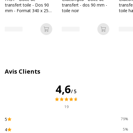
transfert toile - Dos 90
transfert - dos 90 mm -
transfe
mm - Format 340 x 255
toile noir
toile h
mm - Disponible dans
différentes couleurs
Ajouter au panier
Ajouter au p
Avis Clients
4,6
/5
19
5
79%
4
5%