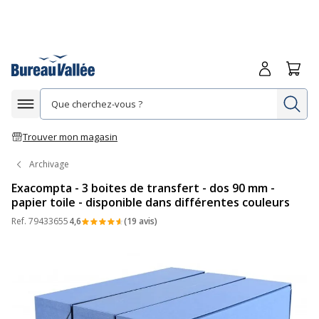
Me connecte
Panie
Re
Afficher la navigation
Trouver mon magasin
Archivage
Exacompta - 3 boites de transfert - dos 90 mm -
papier toile - disponible dans différentes couleurs
Ref.
79433655
4,6
(19 avis)