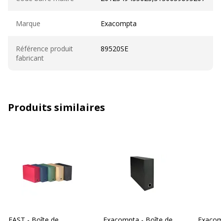
Marque
Exacompta
Référence produit
89520SE
fabricant
Produits similaires
FAST - Boîte de
Exacompta - Boîte de
Exacom