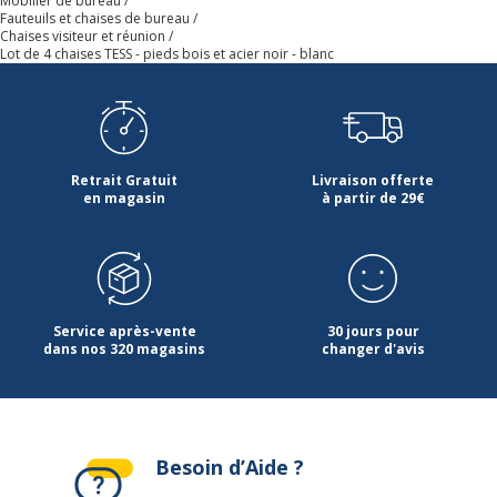
Mobilier de bureau
Fauteuils et chaises de bureau
Chaises visiteur et réunion
Type de mousse
Non concerné
Lot de 4 chaises TESS - pieds bois et acier noir - blanc
Caractéristiques générales
Caractéristiques générales
Couleur du fauteuil
Blanc
Retrait Gratuit
Livraison offerte
en magasin
à partir de 29€
Durée d'utilisation
6
Modèle
Lot de 4
Piètement
Service après-vente
30 jours pour
Piètement
dans nos 320 magasins
changer d'avis
Couleur du piètement
Naturel
Matériaux du piètement
Bois
Besoin d’Aide ?