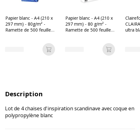
Papier blanc - A4 (210 x
Papier blanc - A4 (210 x
Clairef
297 mm) - 80g/m² -
297 mm) - 80 g/m² -
CLAIRA
Ramette de 500 feuilles
Ramette de 500 feuilles
ultra b
- Bureau Vallée
- Les Prix Mini
297 mm
Ramette
Ajouter au panier
Ajouter au p
Description
Lot de 4 chaises d'inspiration scandinave avec coque en
polypropylène blanc