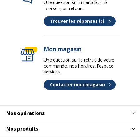
Une question sur un article, une
Structure du piètement
4 pieds bois vernis naturel
livraison, un retour...
Données logistiques
Trouver les réponses ici
Données logistiques
dimensions colis en cm (LxHxP)
69x46x44 cm
Mon magasin
Hauteur emballée
46 cm
Une question sur le retrait de votre
commande, nos horaires, l'espace
Largeur emballée
69 cm
services...
Contacter mon magasin
Nombre de colis
1
Poids emballé
5.43 kg
Nos opérations
Profondeur emballée
44 cm
Nos produits
Dimensions et poids
Dimensions et poids