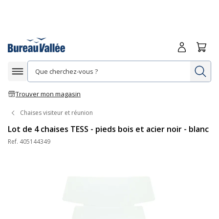
Me connecte
Panie
Re
Afficher la navigation
Trouver mon magasin
Chaises visiteur et réunion
Lot de 4 chaises TESS - pieds bois et acier noir - blanc
Ref.
405144349