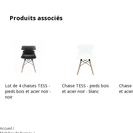
Données d'identification
Données d'identification
Produits associés
Référence produit fabricant
4PW030-BLC
Dossier
Dossier
Couleur du dossier
Blanc
Densité mousse dossier
Non concerné
Structure du dossier
Polypropylène
Lot de 4 chaises TESS -
Chaise TESS - pieds bois
Chaise 
pieds bois et acier noir -
et acier noir - blanc
et acier
noir
Hauteur dossier Mini/Maxi
36,5 cm
Largeur
50 cm
Accueil
Revêtement du dossier
Polypropylène