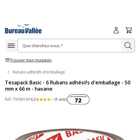
Me connecte
Panie
Re
Afficher la navigation
Trouver mon magasin
Rubans adhésifs d'emballage
Tesapack Basic - 6 Rubans adhésifs d'emballage - 50
mm x 66 m - havane
Coût environnemental :
Ref.
79396160
4,2
(5 avis)
72