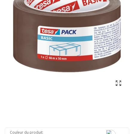
Affich
Couleur du produit
: