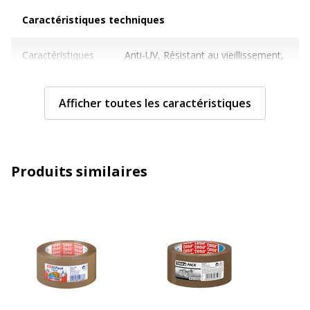
Caractéristiques techniques
Caractéristiques techniques
Caractéristiques
Anti-UV, Résistant au vieillissement,
du ruban
Sans solvants
Afficher toutes les caractéristiques
Largeur du ruban
50 mm
Longueur du
66 m
ruban
Produits similaires
Taille du produit
50 mm x 66 m
Caractéristiques générales
Caractéristiques générales
Catégorie de couleur
Brun
Couleur du produit
Havane