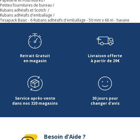
Papeterie et Fournitures
Petites fournitures de bureau
Rubans adhésifs et Scotch
Rubans adhésifs d'emballage
Tesapack Basic - 6 Rubans adhésifs d'emballage - 50 mm x 66 m - havane
Retrait Gratuit
Livraison offerte
en magasin
à partir de 29€
Service après-vente
30 jours pour
dans nos 320 magasins
changer d'avis
Besoin d’Aide ?