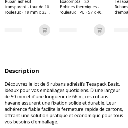
Ruban adhésif
Exacompta - 20
Tesapa
transparent - tour de 10
Bobines thermiques -
Rubans
rouleaux - 19 mm x 33
rouleaux TPE - 57 x 40 x
d'emba
m - Sign
12 mm - 18m - sans
66 m -
mandrin ni film plastique
Ajouter au panier
Ajouter au p
Description
Découvrez le lot de 6 rubans adhésifs Tesapack Basic,
idéaux pour vos emballages quotidiens. D'une largeur
de 50 mm et d'une longueur de 66 m, ces rubans
havane assurent une fixation solide et durable. Leur
adhérence fiable facilite la fermeture rapide de cartons,
offrant une solution pratique et économique pour tous
vos besoins d'emballage.