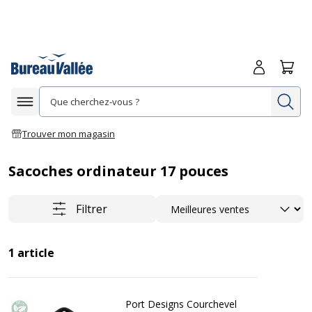
Me connecte
Panie
Re
Afficher la navigation
Trouver mon magasin
Sacoches ordinateur 17 pouces
Trier
Filtrer
1
article
Port Designs Courchevel