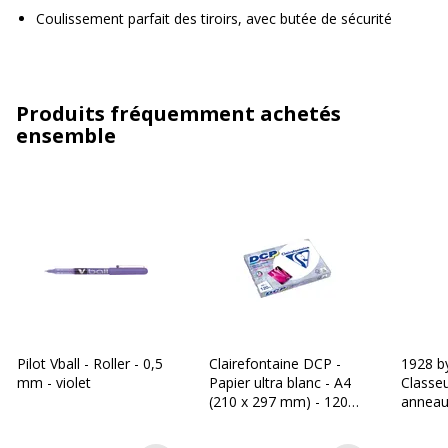
Coulissement parfait des tiroirs, avec butée de sécurité
Produits fréquemment achetés
ensemble
Pilot Vball - Roller - 0,5
Clairefontaine DCP -
1928 b
mm - violet
Papier ultra blanc - A4
Classeu
(210 x 297 mm) - 120
anneau
g/m² - Ramette de 250
A4 - di
feuilles
différe