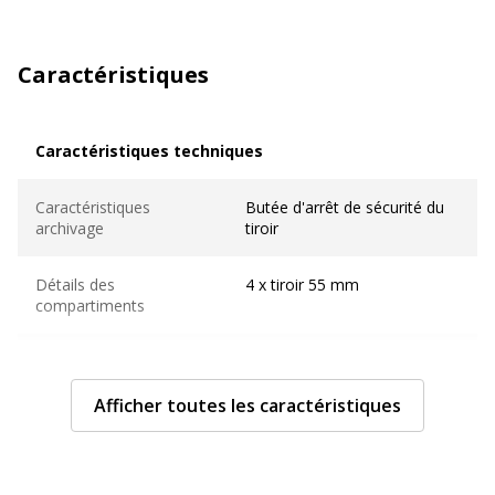
Caractéristiques
Caractéristiques techniques
Caractéristiques techniques
Caractéristiques
Butée d'arrêt de sécurité du
archivage
tiroir
Détails des
4 x tiroir 55 mm
compartiments
Format pris en charge
A4 Plus (210 x 330 mm)
Afficher toutes les caractéristiques
Matériau(x) du produit
Polystyrène (PS)
Nombre de tiroirs
4