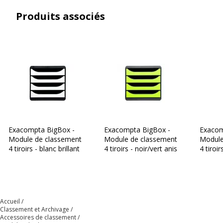
Marque
Exacompta
Produits associés
Référence produit fabricant
310720D
Garantie
Garantie
Garantie commerciale
25 ans
Dimensions et poids
Dimensions et poids
Exacompta BigBox -
Exacompta BigBox -
Exacom
Module de classement
Hauteur
267 mm
Module de classement
Module
4 tiroirs - blanc brillant
4 tiroirs - noir/vert anis
4 tiroir
Largeur
278 mm
Profondeur
347 mm
Accueil
Classement et Archivage
Accessoires de classement