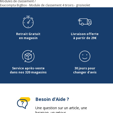
Modules de classement
Exacompta BigBox - Module de classement 4 tiroirs - gris/violet
Retrait Gratuit
Livraison offerte
en magasin
à partir de 29€
Service après-vente
30 jours pour
dans nos 320 magasins
changer d'avis
Besoin d’Aide ?
Une question sur un article, une
livraison, un retour...