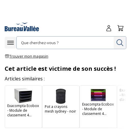
Me connecte
Panie
Re
Afficher la navigation
Trouver mon magasin
Cet article est victime de son succès !
Articles similaires :
Exaco
- Modu
classe
Exacompta Ecobox
tiroirs 
Exacompta Ecobox
Pot a crayons
- Module de
- Module de
mesh sydney - noir
classement 4
classement 4
tiroirs - gris/
tiroirs - gris/noir
arlequin
transparent