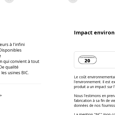
Ajouter au panier
Ajouter au panier
Impact enviro
urs à l'infini
 Disponibles
e
Coût environnemen
20
 qui convient à tout
 De qualité
 les usines BIC.
Le coût environnemental 
l'environnement. Il est ex
produit a un impact sur 
Nous l'estimons en prena
fabrication à sa fin de vi
données de nos fourniss
La mention "NC" (non c