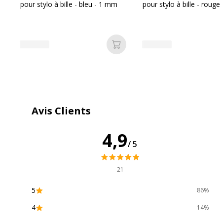
pour stylo à bille - bleu - 1 mm
pour stylo à bille - roug
Données d'identification
Ajouter au panier
Données d'identification
Code barre maitre
3
Marque
B
Avis Clients
Référence produit fabricant
9
4,9
/5
21
5
86%
4
14%