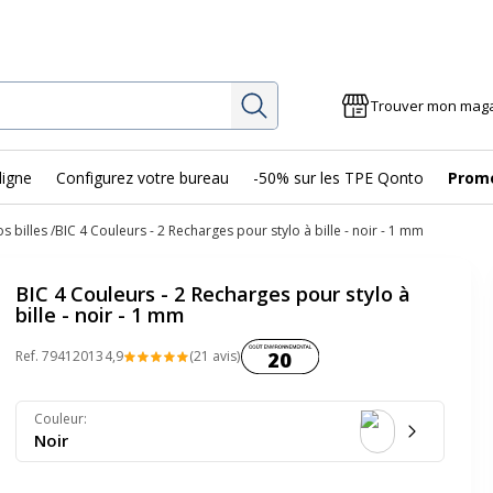
Rechercher
Trouver mon mag
ligne
Configurez votre bureau
-50% sur les TPE Qonto
Prom
s billes
BIC 4 Couleurs - 2 Recharges pour stylo à bille - noir - 1 mm
BIC 4 Couleurs - 2 Recharges pour stylo à
bille - noir - 1 mm
Coût environnemental :
Ref.
79412013
4,9
(21 avis)
20
Couleur
:
Noir