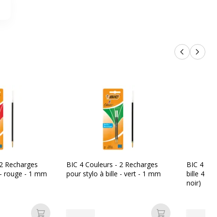
Produits p
Produi
 2 Recharges
BIC 4 Couleurs - 2 Recharges
BIC 4 Coul
e - rouge - 1 mm
pour stylo à bille - vert - 1 mm
bille 4 co
noir)