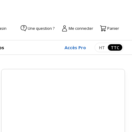
asin
Une question ?
Me connecter
Panier
Accès Pro
os
HT
TTC
Afficher les pr
Afficher