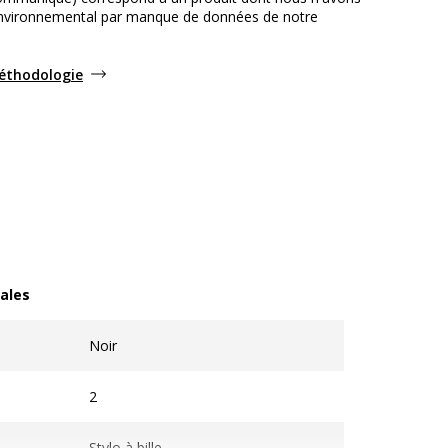
environnemental par manque de données de notre
méthodologie
ales
les
Noir
2
Stylo à bille