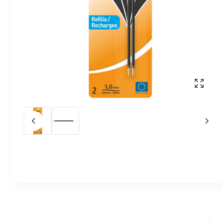
Affich
Slide précédent
Slid