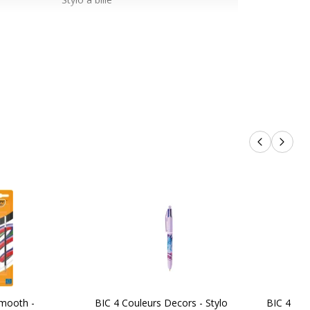
Encre et recharges
Blister
Recharge
Produits p
Produi
iques
ques
Noir
Moyen
Smooth -
BIC 4 Couleurs Decors - Stylo
BIC 4 Cou