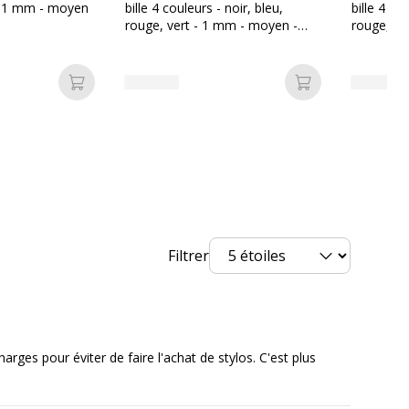
- 1 mm - moyen
bille 4 couleurs - noir, bleu,
bille 4 co
rouge, vert - 1 mm - moyen -
rouge, ve
rétractable
rétractab
ronnementales
Ajouter au panier
Ajouter au pan
nnementales
Non
undefined kg CO2e
Non compostable
Non
Filtrer
Non
Oui
charges pour éviter de faire l'achat de stylos. C'est plus
angereuses
Oui