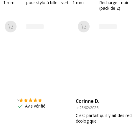
e - 1 mm
pour stylo à bille - vert - 1 mm
Recharge - noir 
(pack de 2)
Caractéristiques envi
Ajouter au panier
Ajouter au panier
Caractéristiques enviro
086123402959
Emballage sans plastique
IC
Impact environnemental
31779
Produit compostable
Produit rechargeable
Produit sans plastique
5
Corinne D.
Avis vérifié
le
25/02/2026
Produit recyclable
C'est parfait qu'il y ait des re
écologique.
Présence de substance d