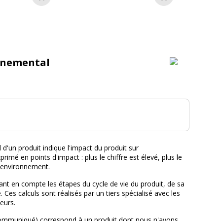
Ajouter au panier
Ajouter au pan
nnemental
tal :
d'un produit indique l'impact du produit sur
primé en points d'impact : plus le chiffre est élevé, plus le
l'environnement.
nt en compte les étapes du cycle de vie du produit, de sa
e. Ces calculs sont réalisés par un tiers spécialisé avec les
eurs.
ommuniqué) correspond à un produit dont nous n'avons