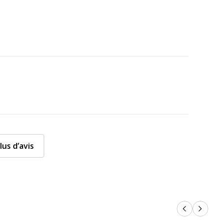
lus d’avis
Produits p
Produi