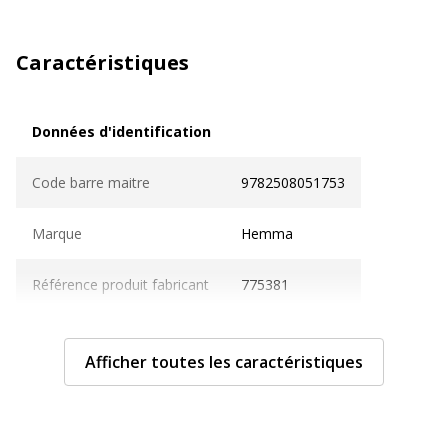
Caractéristiques
Données d'identification
Données d'identification
Code barre maitre
9782508051753
Marque
Hemma
Référence produit fabricant
775381
Dimensions et poids
Dimensions et poids
Afficher toutes les caractéristiques
Largeur
19.1 cm
Profondeur
22.4 cm