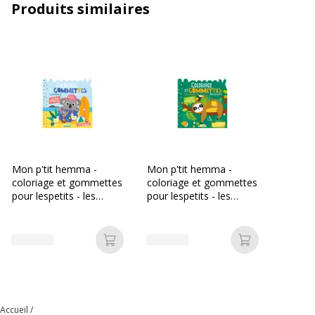
Produits similaires
Données logistiques
Données logistiques
Quantité emballée
1
Mon p'tit hemma -
Mon p'tit hemma -
coloriage et gommettes
coloriage et gommettes
pour lespetits - les
pour lespetits - les
vacances - + de 300
animaux sauvages - +
gommettes reposit
de 300 gommettes
Ajouter au panier
Ajouter au p
Accueil