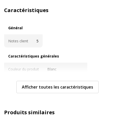
Caractéristiques
Général
Général
Notes client
5
Caractéristiques générales
Caractéristiques générales
Couleur du produit
Blanc
Gomme incluse
Oui
Afficher toutes les caractéristiques
Quantité incluse
1
Sous-catégorie
Stylos et crayons
Produits similaires