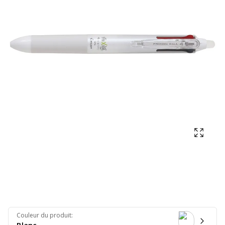
Affich
Couleur du produit
: