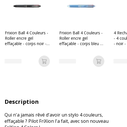
Frixion Ball 4 Couleurs -
Frixion Ball 4 Couleurs -
4 Recha
Roller encre gel
Roller encre gel
- 4 cou
effaçable - corps noir -
effaçable - corps bleu -
- noir -
pointe fine
pointe fine
vert
Ajouter au panier
Ajouter au p
Description
Qui n'a jamais rêvé d'avoir un stylo 4 couleurs,
effaçable ? Pilot FriXion l'a fait, avec son nouveau