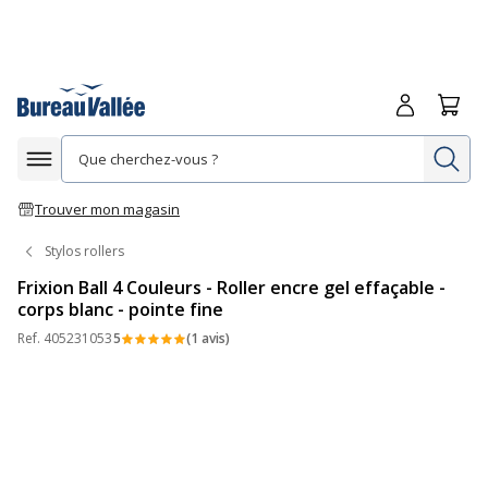
Me connecte
Panie
Re
Afficher la navigation
Trouver mon magasin
Stylos rollers
Frixion Ball 4 Couleurs - Roller encre gel effaçable -
corps blanc - pointe fine
Ref.
405231053
5
(1 avis)