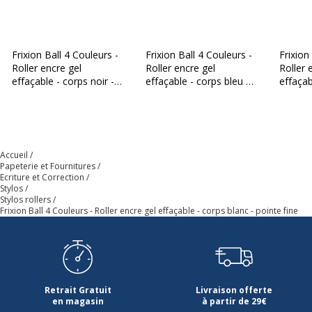
Frixion Ball 4 Couleurs -
Frixion Ball 4 Couleurs -
Frixion
Roller encre gel
Roller encre gel
Roller 
effaçable - corps noir -
effaçable - corps bleu -
effaçab
pointe fine
pointe fine
champa
Accueil
Papeterie et Fournitures
Ecriture et Correction
Stylos
Stylos rollers
Frixion Ball 4 Couleurs - Roller encre gel effaçable - corps blanc - pointe fine
Retrait Gratuit
Livraison offerte
en magasin
à partir de 29€