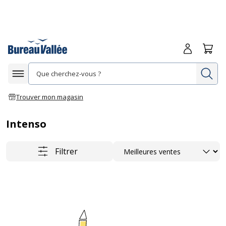
Me connecte
Panie
Re
Afficher la navigation
Trouver mon magasin
Intenso
Trier
Filtrer