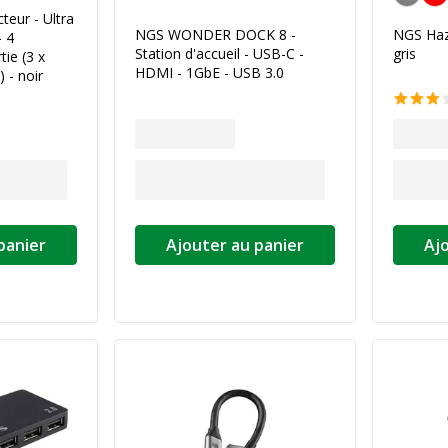
teur - Ultra
NGS WONDER DOCK 8 -
NGS Haze
- 4
Station d'accueil - USB-C -
gris
ie (3 x
HDMI - 1GbE - USB 3.0
 - noir
panier
Ajouter au panier
Aj