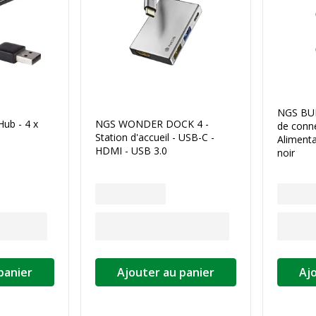
NGS BUD
ub - 4 x
NGS WONDER DOCK 4 -
de conne
Station d'accueil - USB-C -
Alimenta
HDMI - USB 3.0
noir
panier
Ajouter au panier
Aj