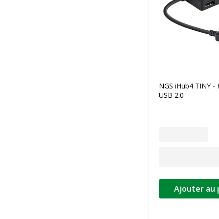
NGS iHub4 TINY - H
USB 2.0
Ajouter au 