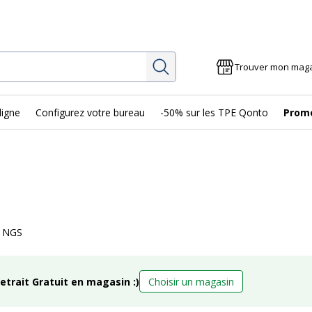
Rechercher
Trouver mon mag
ligne
Configurez votre bureau
-50% sur les TPE Qonto
Prom
s NGS
retrait Gratuit en magasin :)
Choisir un magasin