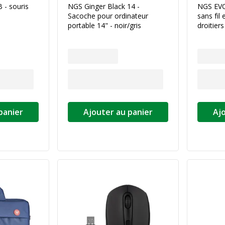
- souris
NGS Ginger Black 14 -
NGS EVO
Sacoche pour ordinateur
sans fil
portable 14" - noir/gris
droitiers
panier
Ajouter au panier
Aj