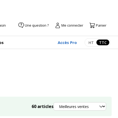
asin
Une question ?
Me connecter
Panier
Accès Pro
os
HT
TTC
Afficher les pr
Afficher
Trier
60
articles