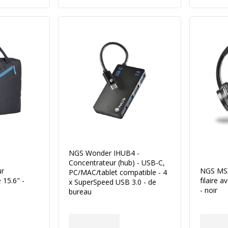
NGS Wonder IHUB4 -
Concentrateur (hub) - USB-C,
ur
NGS MSX
PC/MAC/tablet compatible - 4
 15.6" -
filaire 
x SuperSpeed USB 3.0 - de
- noir
bureau