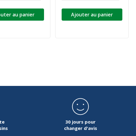
outer au panier
Ajouter au panier
ivante
te
30 jours pour
sins
changer d'avis