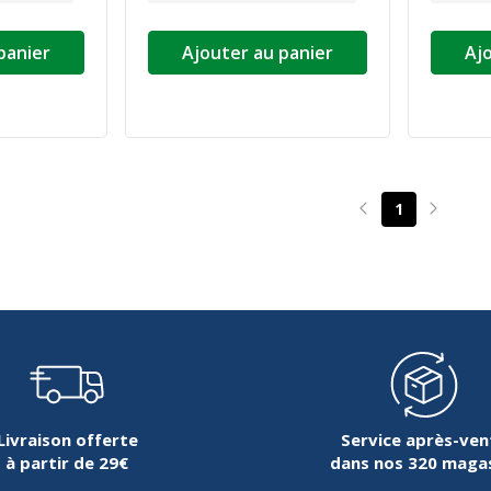
panier
Ajouter au panier
Aj
1
Page précédente
Page su
Livraison offerte
Service après-ven
à partir de 29€
dans nos 320 maga