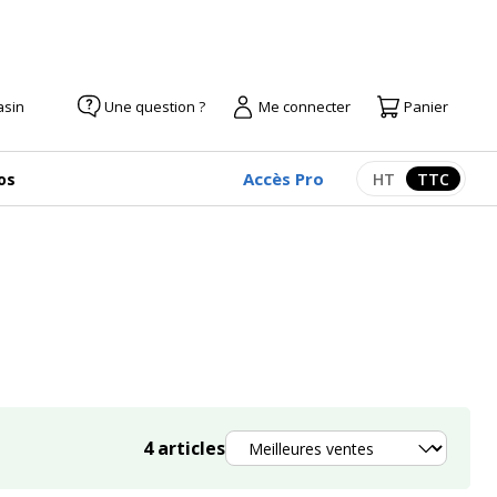
asin
Une question ?
Me connecter
Panier
Accès Pro
os
HT
TTC
Afficher les pr
Afficher
Trier
4
articles