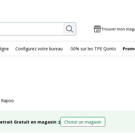
Rechercher
Trouver mon mag
ligne
Configurez votre bureau
-50% sur les TPE Qonto
Prom
s Rapoo
retrait Gratuit en magasin :)
Choisir un magasin