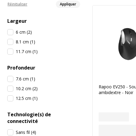
Réinitialiser
Appliquer
Largeur
6 cm
(
2
)
8.1 cm
(
1
)
11.7 cm
(
1
)
Profondeur
7.6 cm
(
1
)
Rapoo EV250 - Sour
10.2 cm
(
2
)
ambidextre - Noir
12.5 cm
(
1
)
Technologie(s) de
connectivité
Sans fil
(
4
)