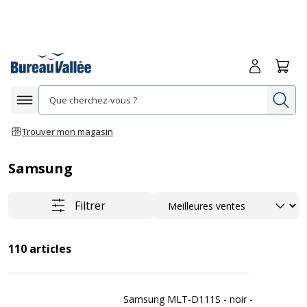
Me connecte
Panie
Re
Afficher la navigation
Trouver mon magasin
Samsung
Trier
Filtrer
110
articles
Samsung MLT-D111S - noir -