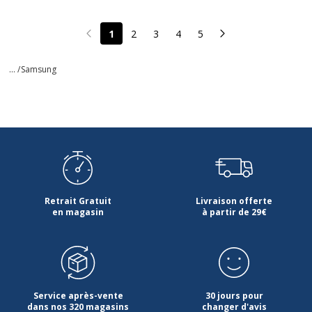
1
2
3
4
5
Page précédente
Page suivante
... /
Samsung
Retrait Gratuit
Livraison offerte
en magasin
à partir de 29€
Service après-vente
30 jours pour
dans nos 320 magasins
changer d'avis