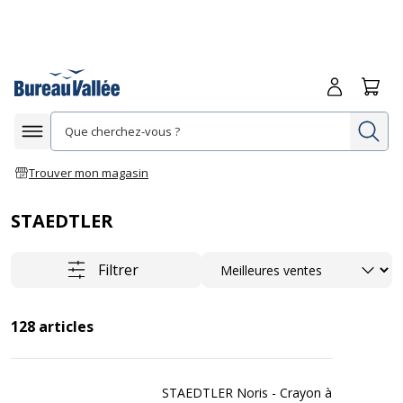
Me connecte
Panie
Re
Afficher la navigation
Trouver mon magasin
STAEDTLER
Trier
Filtrer
128
articles
STAEDTLER Noris - Crayon à