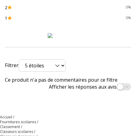
Couleur du
Assortiment de couleurs de rêve
2
0%
produit
1
0%
Quantité
1
incluse
Type de
Classeur à anneaux
produit
Données d'identification
Filtrer
Données d'identification
Ce produit n'a pas de commentaires pour ce filtre
Code barre maitre
3045050440960
Afficher les réponses aux avis
Marque
Oxford
Référence produit fabricant
400142373
Accueil
Fournitures scolaires
Classement
Classeurs scolaires