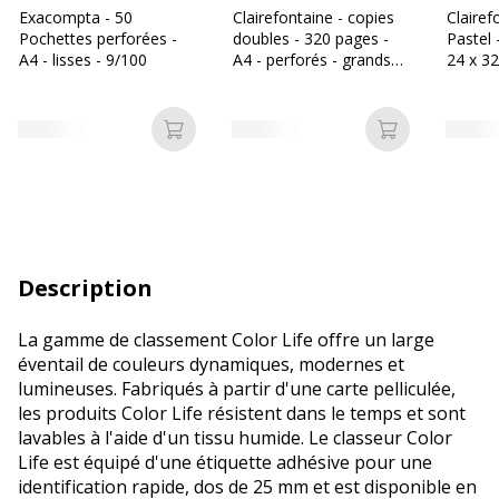
Exacompta - 50
Clairefontaine - copies
Claire
Pochettes perforées -
doubles - 320 pages -
Pastel 
A4 - lisses - 9/100
A4 - perforés - grands
24 x 32
carreaux (Seyes)
grands
- dispo
différe
Ajouter au panier
Ajouter au p
Description
La gamme de classement Color Life offre un large
éventail de couleurs dynamiques, modernes et
lumineuses. Fabriqués à partir d'une carte pelliculée,
les produits Color Life résistent dans le temps et sont
lavables à l'aide d'un tissu humide. Le classeur Color
Life est équipé d'une étiquette adhésive pour une
identification rapide, dos de 25 mm et est disponible en