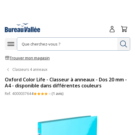
Me connecte
Panie
Re
Afficher la navigation
Trouver mon magasin
Classeurs 4 anneaux
Oxford Color Life - Classeur à anneaux - Dos 20 mm -
A4 - disponible dans différentes couleurs
Ref.
400003764
4
(1 avis)