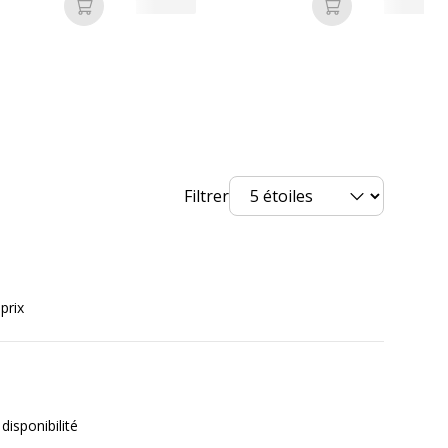
Ajouter au panier
Ajouter au pan
rvices
Filtrer
vices
Produit Neuf
prix
disponibilité