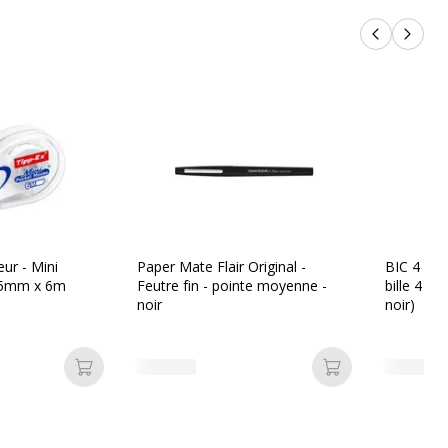
Produits p
Produi
eur - Mini
Paper Mate Flair Original -
BIC 4 Coul
 5mm x 6m
Feutre fin - pointe moyenne -
bille 4 co
noir
noir)
Ajouter au panier
Ajouter au pan