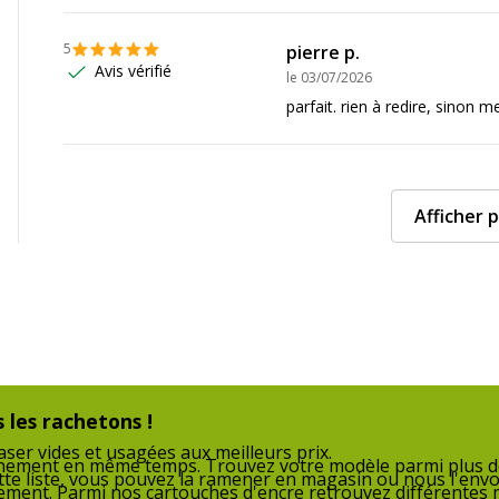
5
pierre p.
15.7 cm
Avis vérifié
le
03/07/2026
parfait. rien à redire, sinon me
11.7 cm
100 g
Afficher p
3.8 cm
1
 les rachetons !
ser vides et usagées aux meilleurs prix.
nnement en même temps. Trouvez votre modèle parmi plus de
tte liste, vous pouvez la ramener en magasin ou nous l'envo
nnement. Parmi nos cartouches d'encre retrouvez différentes