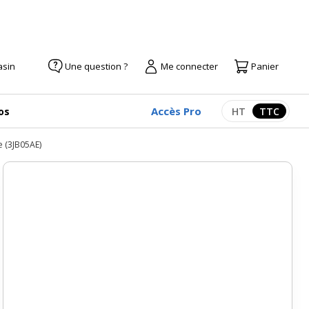
asin
Une question ?
Me connecter
Panier
Accès Pro
os
HT
TTC
Afficher les pr
Afficher
e (3JB05AE)