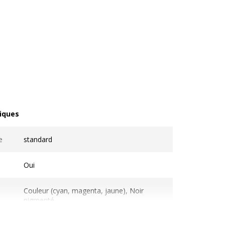
iques
ques
e
standard
Oui
Couleur (cyan, magenta, jaune), Noir
pigmenté