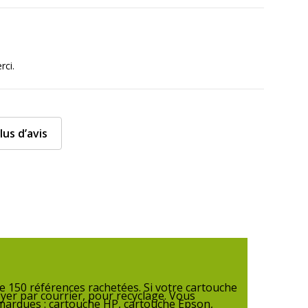
rci.
lus d’avis
 150 références rachetées. Si votre cartouche
yer par courrier, pour recyclage. Vous
 marques : cartouche HP, cartouche Epson,