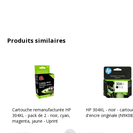
Produits similaires
Caractéristiques générales
Caractéristiques générales
Catégorie d'accessoire
Consommab
Cartouche remanufacturée HP
HP 304XL - noir - carto
Catégorie de consommable
Cartouche
304XL - pack de 2 - noir, cyan,
d'encre originale (N9K0
magenta, jaune - Uprint
Couleur de l'article
Noir/cyan