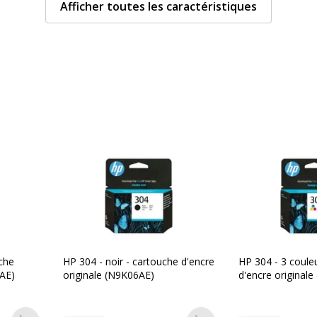
Nombre de pages
Afficher toutes les caractéristiques
imprimables
Compatible avec
technologie
Type de consommable
Données d'identificati
Données d'identification
les d'impression
Code barre maitre
uche
HP 304 - noir - cartouche d'encre
HP 304 - 3 coule
s
Marque
8AE)
originale (N9K06AE)
d'encre original
/magenta/jaune
Référence produit fabrica