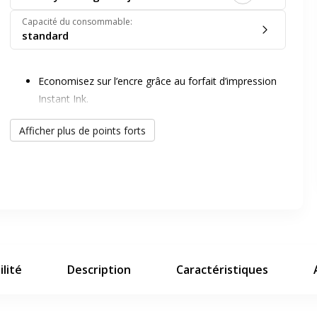
Capacité du consommable
:
standard
Economisez sur l’encre grâce au forfait d’impression
Instant Ink.
Conçues pour une fiabilité de point
er en plein écran
Afficher plus de points forts
Des impressions de qualité dont vous pouvez être fier
Un choix pour l'environnement
Une cartouche qui optimise votre imprimante
e suivant
lité
Description
Caractéristiques