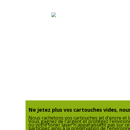
Données logistiques
Données logistiques
Hauteur emballée
Largeur emballée
Poids emballé
Profondeur emballée
Quantité emballée
Ne jetez plus vos cartouches vides, nous
Nous rachetons vos cartouches jet d'encre et la
Vous gagnez de l'argent et protégez l'enviro
ou votre toner laser n'apparaissent pas sur ce
participez ainsi à la préservation de l'enviro