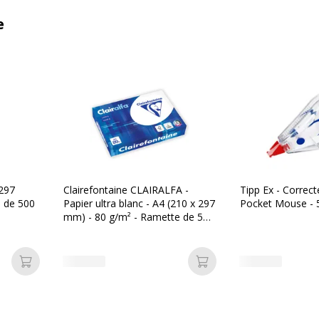
e
 297
Clairefontaine CLAIRALFA -
Tipp Ex - Correct
 de 500
Papier ultra blanc - A4 (210 x 297
Pocket Mouse -
mm) - 80 g/m² - Ramette de 500
feuilles
Ajouter au panier
Ajouter au panier