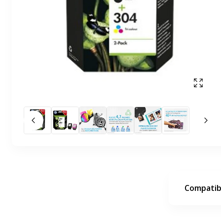
Affich
Slide précédent
Slid
Compatibi