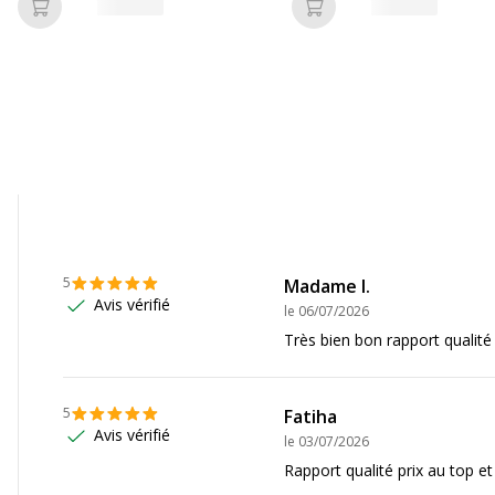
Ajouter au panier
Ajouter au panier
Informations sur les se
Informations sur les ser
20
,
2622
,
2630
,
2632
,
Etat du produit
,
3733
,
3735
,
3750
,
3760
,
5020
,
5030
,
5032
5
Madame l.
Avis vérifié
le
06/07/2026
Très bien bon rapport qualité 
5
Fatiha
Avis vérifié
le
03/07/2026
Rapport qualité prix au top et 