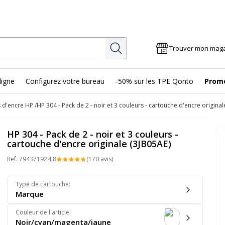
Rechercher
Trouver mon mag
ligne
Configurez votre bureau
-50% sur les TPE Qonto
Prom
 d'encre HP
HP 304 - Pack de 2 - noir et 3 couleurs - cartouche d'encre original
HP 304 - Pack de 2 - noir et 3 couleurs -
cartouche d'encre originale (3JB05AE)
Ref.
79437192
4,8
(170 avis)
Type de cartouche
:
Marque
Couleur de l'article
:
Noir/cyan/magenta/jaune