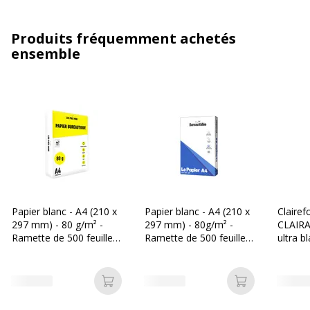
Produits fréquemment achetés
ensemble
Papier blanc - A4 (210 x
Papier blanc - A4 (210 x
Clairef
297 mm) - 80 g/m² -
297 mm) - 80g/m² -
CLAIRA
Ramette de 500 feuilles
Ramette de 500 feuilles
ultra b
- Les Prix Mini
- Bureau Vallée
297 mm
Ramette
Ajouter au panier
Ajouter au p