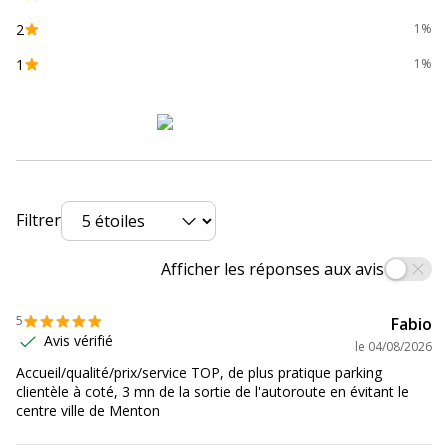
2
1%
Divers
Divers
1
1%
Compatibilité
HP AMP 130 ¦ HP Deskjet 2620
,
2622
,
détaillée du
2630
,
2632
,
2633
,
2634
,
3720
,
3730
,
produit
3732
,
3733
,
3735
,
3750
,
3760
,
3762
,
3764 ¦ HP ENVY 5010
,
5020
,
5030
,
5032
Consommables
Pack de 1
Filtrer
inclus
Afficher les réponses aux avis
Informations sur les services
Informations sur les services
5
Fabio
Avis vérifié
Etat du produit
Produit Neuf
le
04/08/2026
Accueil/qualité/prix/service TOP, de plus pratique parking
Données logistiques
clientèle à coté, 3 mn de la sortie de l'autoroute en évitant le
Données logistiques
centre ville de Menton