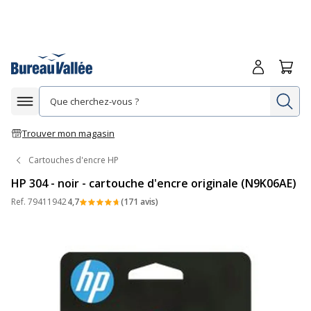
Me connecte
Panie
Re
Afficher la navigation
Trouver mon magasin
Cartouches d'encre HP
HP 304 - noir - cartouche d'encre originale (N9K06AE)
Ref.
79411942
4,7
(171 avis)