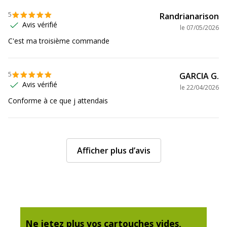
Hauteur emballée
11.5 cm
5
Randrianarison
Avis vérifié
le
07/05/2026
Largeur emballée
11.3 cm
C'est ma troisième commande
Poids emballé
50 g
5
GARCIA G.
Profondeur emballée
3.7 cm
Avis vérifié
le
22/04/2026
Conforme à ce que j attendais
Quantité emballée
1
Afficher plus d’avis
Ne jetez plus vos cartouches vides,