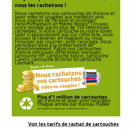
nous les rachetons !
Nous rachetons vos cartouches jet d'encre et
laser vides et usagées aux meilleurs prix.
Vous gagnez de l'argent et protégez
l'environnement en même temps. Trouvez
votre modèle parmi plus de 150 références
rachetées. Si votre cartouche ou votre toner
laser n'apparaissent pas sur cette liste, vous
pouvez la ramener en magasin ou nous
l'envoyer par courrier, pour recyclage. Vous
participez ainsi à la préservation de
l'environnement. Parmi nos cartouches
d'encre retrouvez différentes marques :
cartouche HP, cartouche Epson, cartouche
Canon, cartouche Brother et cartouche
Lexmark, ...
Plus d'1 million de cartouches
jet d'encre et laser sont recyclées
chaque année par Bureau Vallée
Voir conditions en magasin ou sur www.bureau-vallee.fr
Voir les tarifs de rachat de cartouches