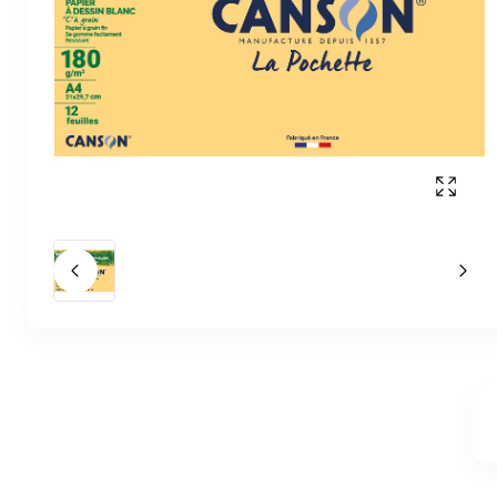
Affich
Slide précédent
Slid