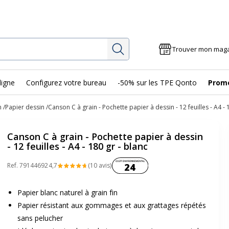
Rechercher
Trouver mon mag
ligne
Configurez votre bureau
-50% sur les TPE Qonto
Prom
n
Papier dessin
Canson C à grain - Pochette papier à dessin - 12 feuilles - A4 - 
Canson C à grain - Pochette papier à dessin
- 12 feuilles - A4 - 180 gr - blanc
Coût environnemental :
Ref.
79144692
4,7
(10 avis)
24
Papier blanc naturel à grain fin
Papier résistant aux gommages et aux grattages répétés
sans pelucher