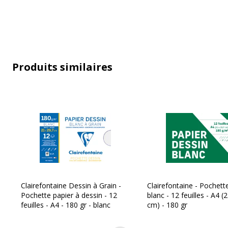
Produits similaires
Caractéristiques générales
Caractéristiques générales
Quantité incluse
Données d'identification
Clairefontaine Dessin à Grain -
Clairefontaine - Pochett
Données d'identification
Pochette papier à dessin - 12
blanc - 12 feuilles - A4 (
Code barre maitre
3
feuilles - A4 - 180 gr - blanc
cm) - 180 gr
Marque