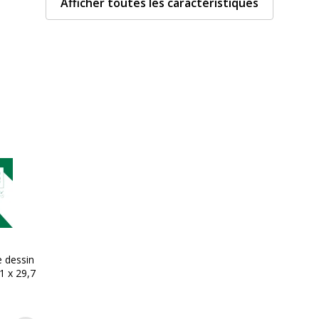
Afficher toutes les caractéristiques
Nombre de pages ou feuil
Caractéristiques envi
Caractéristiques enviro
1
Impact environnemental
e dessin
21 x 29,7
148950271075
CANSON