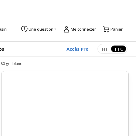
asin
Une question ?
Me connecter
Panier
Accès Pro
os
HT
TTC
Afficher les pr
Afficher
180 gr - blanc