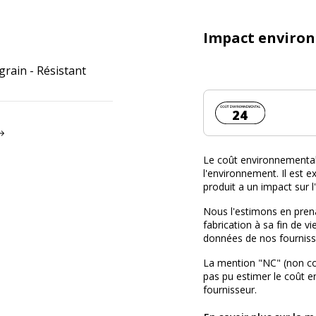
Impact enviro
grain - Résistant
Coût environnemen
24
Le coût environnemental 
l'environnement. Il est ex
produit a un impact sur 
Nous l'estimons en prena
fabrication à sa fin de vi
données de nos fourniss
La mention "NC" (non c
pas pu estimer le coût 
fournisseur.