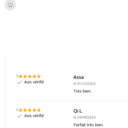
Ajouter au panier
00027107
5
Assa
Avis vérifié
le
01/10/2024
Très bien.
5
Qi L.
Avis vérifié
le
29/09/2024
Parfait très bien