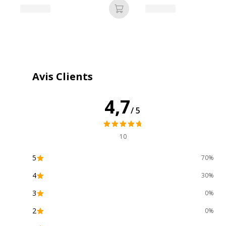
Ajouter au panier
Référence produit fabricant
2
Avis Clients
4,7
/5
10
5
70%
4
30%
3
0%
2
0%