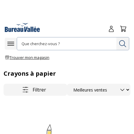
Me connecte
Panie
Re
Afficher la navigation
Trouver mon magasin
Crayons à papier
Trier
Filtrer