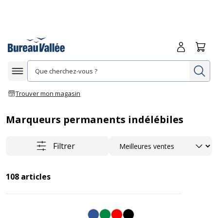
Me connecte
Panie
Re
Afficher la navigation
Trouver mon magasin
Marqueurs permanents indélébiles
Trier
Filtrer
108
articles
Bleu