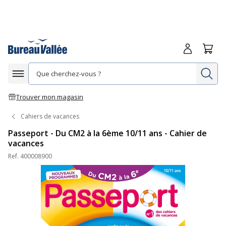
Me connecte
Panie
Re
Afficher la navigation
Trouver mon magasin
Cahiers de vacances
Passeport - Du CM2 à la 6ème 10/11 ans - Cahier de
vacances
Ref.
400008900