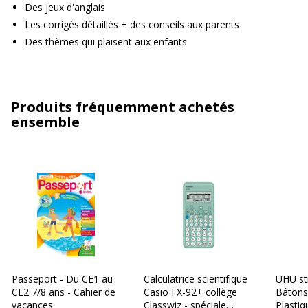
Des jeux d'anglais
Les corrigés détaillés + des conseils aux parents
Des thèmes qui plaisent aux enfants
Produits fréquemment achetés
ensemble
Passeport - Du CE1 au
Calculatrice scientifique
UHU st
CE2 7/8 ans - Cahier de
Casio FX-92+ collège
Bâtons 
vacances
Classwiz - spéciale
Plastiq