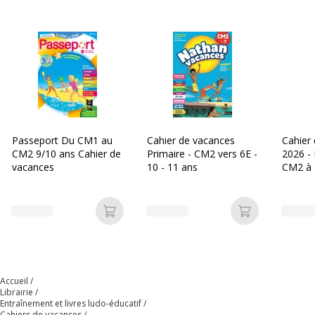
Type de produit
Livre d'exercices
Données d'identification
Données d'identification
Code barre maitre
9782017222569,9782017147886
Marque
Hachette Education
Passeport Du CM1 au
Cahier de vacances
Cahier
CM2 9/10 ans Cahier de
Primaire - CM2 vers 6E -
2026 - 
Référence produit
8666179
vacances
10 - 11 ans
CM2 à 
fabricant
Dimensions et poids
Dimensions et poids
Ajouter au panier
Ajouter au p
Hauteur
27.5 cm
Largeur
19 cm
Accueil
Librairie
Entraînement et livres ludo-éducatif
Cahiers de vacances