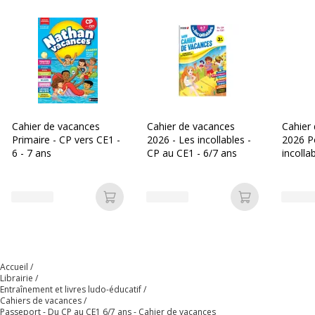
Données d'identification
Données d'identification
Code barre maitre
9782017326403,9782017147848
Marque
Hachette Education
Cahier de vacances
Cahier de vacances
Cahier
Primaire - CP vers CE1 -
2026 - Les incollables -
2026 P
Référence produit
4372231
6 - 7 ans
CP au CE1 - 6/7 ans
incolla
fabricant
6/7 an
Dimensions et poids
Dimensions et poids
Ajouter au panier
Ajouter au p
Hauteur
27.5 cm
Largeur
19 cm
Accueil
Librairie
Entraînement et livres ludo-éducatif
Cahiers de vacances
Passeport - Du CP au CE1 6/7 ans - Cahier de vacances