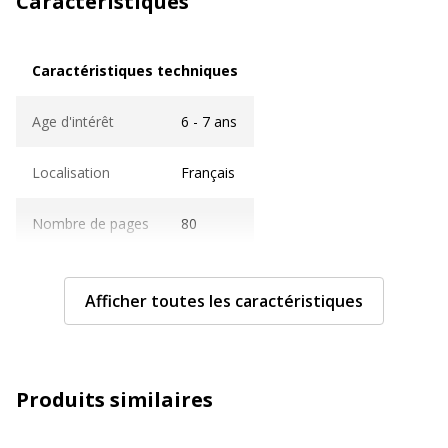
Caractéristiques
Caractéristiques techniques
Caractéristiques techniques
Age d'intérêt
6 - 7 ans
Localisation
Français
Nombre de pages
80
Caractéristiques générales
Caractéristiques générales
Afficher toutes les caractéristiques
Année d'édition
2023
Quantité incluse
1
Produits similaires
Type de produit
Livre d'exercices