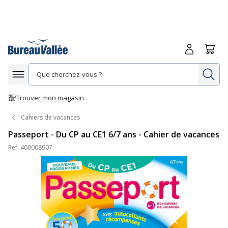
Me connecte
Panie
Re
Afficher la navigation
Trouver mon magasin
Cahiers de vacances
Passeport - Du CP au CE1 6/7 ans - Cahier de vacances
Ref.
400008907