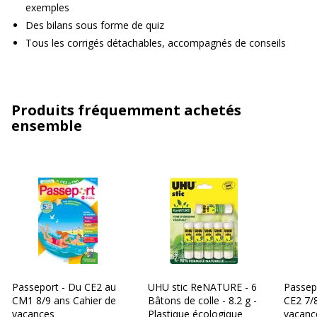
exemples
Des bilans sous forme de quiz
Tous les corrigés détachables, accompagnés de conseils
Produits fréquemment achetés
ensemble
Passeport - Du CE2 au
UHU stic ReNATURE - 6
Passep
CM1 8/9 ans Cahier de
Bâtons de colle - 8.2 g -
CE2 7/8
vacances
Plastique écologique
vacanc