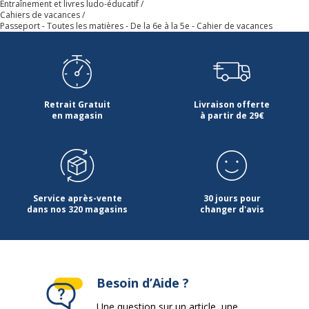
Entraînement et livres ludo-éducatif
Cahiers de vacances
Passeport - Toutes les matières - De la 6e à la 5e - Cahier de vacances
Retrait Gratuit
Livraison offerte
en magasin
à partir de 29€
Service après-vente
30 jours pour
dans nos 320 magasins
changer d'avis
Besoin d’Aide ?
Une question sur un article, une