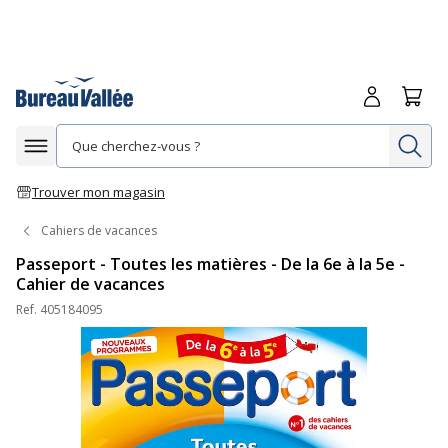
Me connecte
Panie
Re
Afficher la navigation
Trouver mon magasin
Cahiers de vacances
Passeport - Toutes les matières - De la 6e à la 5e -
Cahier de vacances
Ref.
405184095