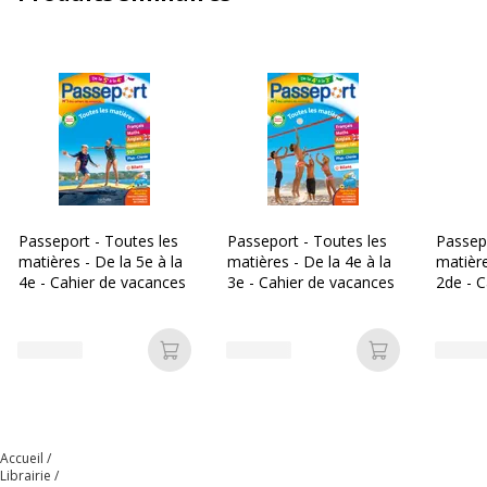
Type de produit
Livre d'exercices
Données d'identification
Données d'identification
Code barre maitre
9782017362548
Marque
Hachette
Passeport - Toutes les
Passeport - Toutes les
Passepo
matières - De la 5e à la
matières - De la 4e à la
matière
Référence produit fabricant
4373707
4e - Cahier de vacances
3e - Cahier de vacances
2de - C
vacanc
Dimensions et poids
Dimensions et poids
Ajouter au panier
Ajouter au p
Largeur
19 cm
Profondeur
27.5 cm
Accueil
Librairie