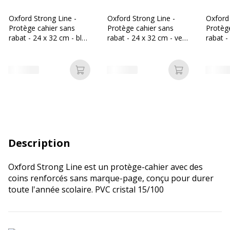
Oxford Strong Line -
Oxford Strong Line -
Oxford 
Protège cahier sans
Protège cahier sans
Protèg
rabat - 24 x 32 cm - bleu
rabat - 24 x 32 cm - vert
rabat -
translucide
translucide
incolor
Ajouter au panier
Ajouter au p
Description
Oxford Strong Line est un protège-cahier avec des
coins renforcés sans marque-page, conçu pour durer
toute l'année scolaire. PVC cristal 15/100