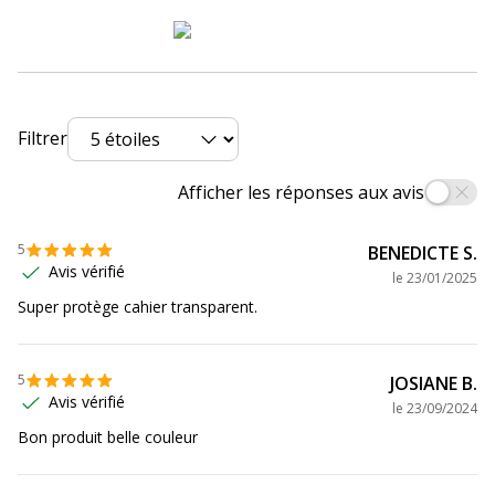
Code barre maitre
3045050185823
Marque
Oxford
Filtrer
Référence produit fabricant
400051136
Afficher les réponses aux avis
5
BENEDICTE S.
Avis vérifié
le
23/01/2025
Super protège cahier transparent.
5
JOSIANE B.
Avis vérifié
le
23/09/2024
Bon produit belle couleur