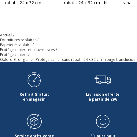
rabat - 24 x 32 cm -
rabat - 24 x 32 cm - bleu
rabat -
orange opaque
translucide
translu
Accueil
Fournitures scolaires
Papeterie scolaire
Protège cahiers et couvre-livres
Protège cahiers
Oxford Strong Line - Protège cahier sans rabat - 24 x 32 cm - rouge translucide
Retrait Gratuit
Livraison offerte
en magasin
à partir de 29€
Service après-vente
30 jours pour