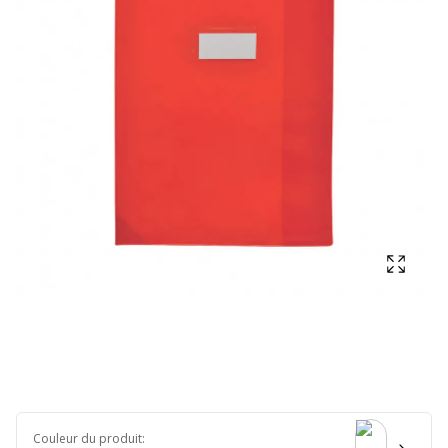
Affich
Couleur du produit
: