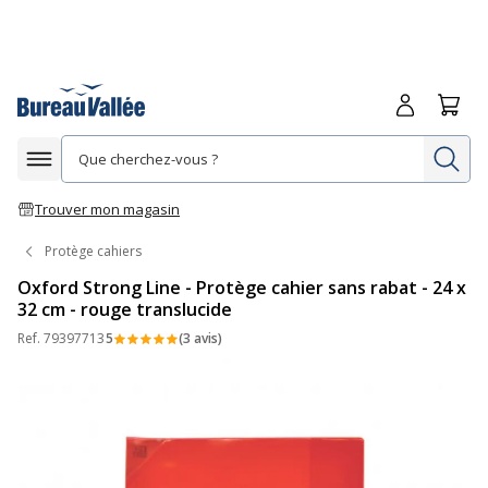
Me connecte
Panie
Re
Afficher la navigation
Trouver mon magasin
Protège cahiers
Oxford Strong Line - Protège cahier sans rabat - 24 x
32 cm - rouge translucide
Ref.
79397713
5
(3 avis)