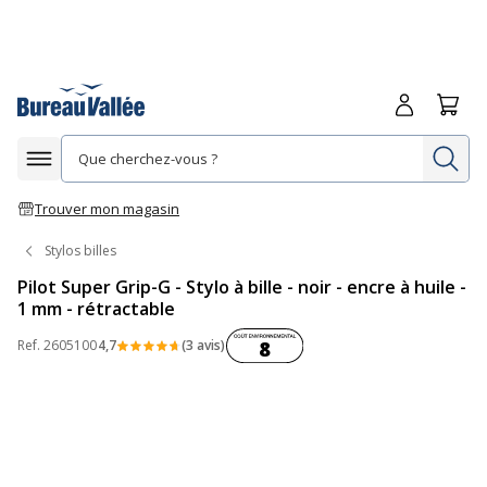
Me connecte
Panie
Re
Afficher la navigation
Trouver mon magasin
Stylos billes
Pilot Super Grip-G - Stylo à bille - noir - encre à huile -
1 mm - rétractable
Coût environnemental :
Ref.
2605100
4,7
(3 avis)
8