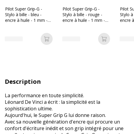
Pilot Super Grip-G -
Pilot Super Grip-G -
Pilot S
Stylo à bille - bleu -
Stylo à bille - rouge -
Stylo à 
encre à huile - 1 mm -
encre à huile - 1 mm -
encre à
rétractable
rétractable
rétract
Ajouter au panier
Ajouter au p
Description
La performance en toute simplicité.
Léonard De Vinci a écrit : la simplicité est la
sophistication ultime.
Aujourd'hui, le Super Grip G lui donne raison.
Avec sa nouvelle génération d'encre qui procure un
confort d'écriture inédit et son grip intégré pour une