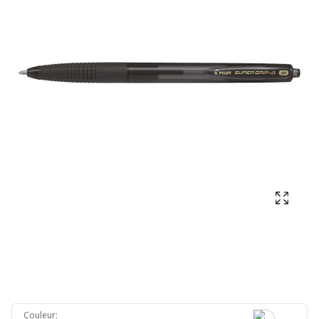
Affich
Couleur
: