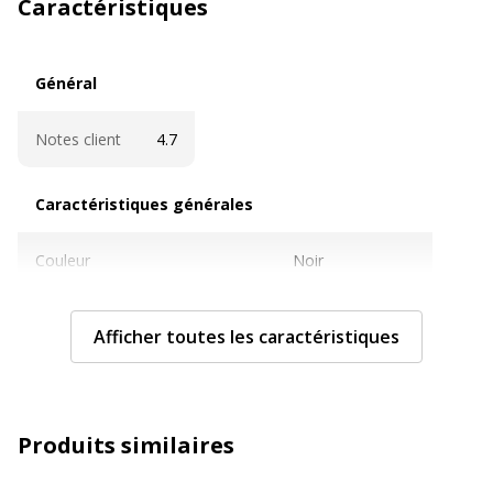
Caractéristiques
Général
Général
Notes client
4.7
Caractéristiques générales
Caractéristiques générales
Couleur
Noir
Pièces de rechange disponibles
Non
Afficher toutes les caractéristiques
Quantité incluse
1
Sous-catégorie
Stylos et crayons
Produits similaires
Type de produit
Stylo à bille