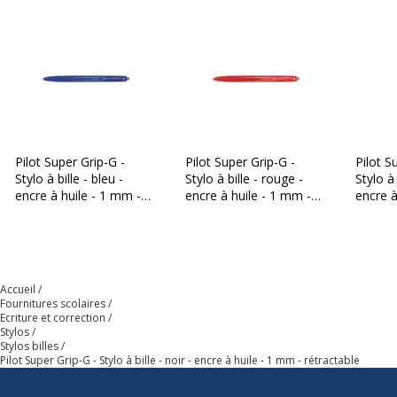
Produit recyclable
Non
Pilot Super Grip-G -
Pilot Super Grip-G -
Pilot S
Stylo à bille - bleu -
Stylo à bille - rouge -
Stylo à 
encre à huile - 1 mm -
encre à huile - 1 mm -
encre à
rétractable
rétractable
rétract
Accueil
Fournitures scolaires
Ecriture et correction
Stylos
Stylos billes
Pilot Super Grip-G - Stylo à bille - noir - encre à huile - 1 mm - rétractable