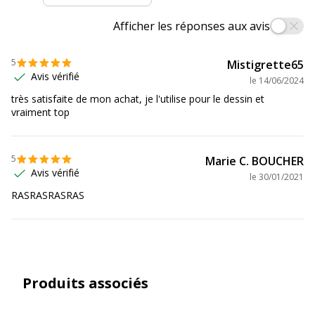
Afficher les réponses aux avis
Code barre maitre
4902505524400
5
Mistigrette65
Marque
Pilot
Avis vérifié
le
14/06/2024
très satisfaite de mon achat, je l'utilise pour le dessin et
Référence produit fabricant
BPGG-8R-M-B
vraiment top
Caractéristiques environnementales
Caractéristiques environnementales
5
Marie C. BOUCHER
Avis vérifié
le
30/01/2021
Emballage sans plastique
Oui
RASRASRASRAS
Impact environnemental
undefined kg CO2e
Produit compostable
Non compostable
Produits associés
Produit sans plastique
Non