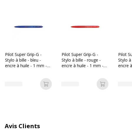
Caractéristiques techniques
Caractéristiques techniques
Clip poche
Oui
Corps transparent
Oui
Pilot Super Grip-G -
Pilot Super Grip-G -
Pilot S
Stylo à bille - bleu -
Stylo à bille - rouge -
Stylo à 
Couleur d'écriture
Noir
encre à huile - 1 mm -
encre à huile - 1 mm -
encre à
rétractable
rétractable
rétract
Largeur de la ligne
Moyen
Ajouter au panier
Ajouter au p
Fonctionnalités
Bille en carbure de
tungstène
Surface Soft-Touch
antidérapante
Zone de poignée en
caoutchouc
Zone de poignée
Avis Clients
ergonomique