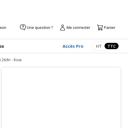
asin
Une question ?
Me connecter
Panier
Accès Pro
os
HT
TTC
Afficher les pr
Afficher
u 26/8+ - Rose