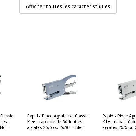
Afficher toutes les caractéristiques
Fermé, Ouvert
56 mm
Caractéristiques envi
Caractéristiques enviro
051661016592
Impact environnemental
apid
000498
Classic
Rapid - Pince Agrafeuse Classic
Rapid - Pince Agr
lles -
K1+ - capacité de 50 feuilles -
K1+ - capacité de 
 Noir
agrafes 26/6 ou 26/8+ - Bleu
agrafes 26/6 ou 