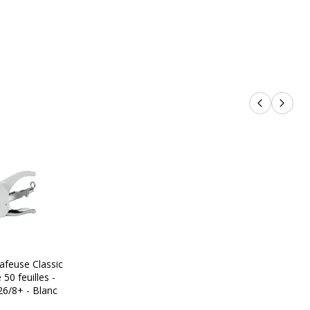
Produits p
Produi
ronnementales
nnementales
undefined kg CO2e
afeuse Classic
50 feuilles -
26/8+ - Blanc