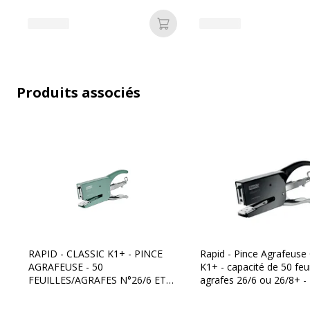
Ajouter au panier
Garantie
Garantie
Garantie commerciale
Produits associés
RAPID - CLASSIC K1+ - PINCE
Rapid - Pince Agrafeuse 
AGRAFEUSE - 50
K1+ - capacité de 50 feui
Divers
FEUILLES/AGRAFES N°26/6 ET
agrafes 26/6 ou 26/8+ -
26/8+ - SKOG VERT
Divers