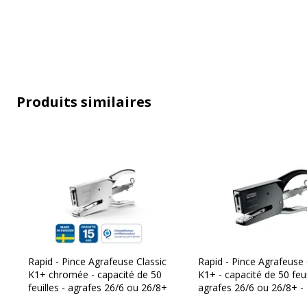
Méthode d'agrafage
Profondeur d'insertion
Produits similaires
Données d'identification
Données d'identification
Code barre maitre
4
Marque
R
Référence produit fabricant
5
Rapid - Pince Agrafeuse Classic
Rapid - Pince Agrafeuse 
K1+ chromée - capacité de 50
K1+ - capacité de 50 feui
feuilles - agrafes 26/6 ou 26/8+
agrafes 26/6 ou 26/8+ -