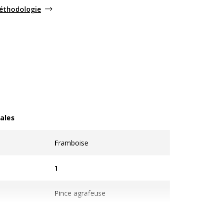
méthodologie
ales
les
Framboise
1
Pince agrafeuse