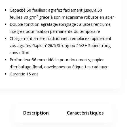
Capacité 50 feuilles : agrafez facilement jusqu’à 50
feuilles 80 g/m² grâce à son mécanisme robuste en acier
Double fonction agrafage/épinglage : ajustez l’enclume
intégrée pour fixation permanente ou temporaire
Chargement arrière traditionnel : remplacez rapidement
vos agrafes Rapid n°26/6 Strong ou 26/8+ Superstrong
er en plein écran
sans effort
Profondeur 56 mm : idéale pour documents, papier
d’emballage floral, enveloppes ou étiquettes cadeaux
e suivant
Garantie 15 ans
Description
Caractéristiques