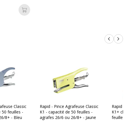
Ajouter au panier
84 mm
Produits p
Produi
24 mm
340 g
181 mm
afeuse Classic
Rapid - Pince Agrafeuse Classic
Rapid - P
50 feuilles -
K1 - capacité de 50 feuilles -
K1+ chrom
26/8+ - Bleu
agrafes 26/6 ou 26/8+ - Jaune
feuilles 