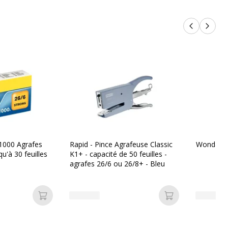
Produits p
Produi
 1000 Agrafes
Rapid - Pince Agrafeuse Classic
Wonday -
qu'à 30 feuilles
K1+ - capacité de 50 feuilles -
agrafes 26/6 ou 26/8+ - Bleu
Ajouter au panier
Ajouter au pan