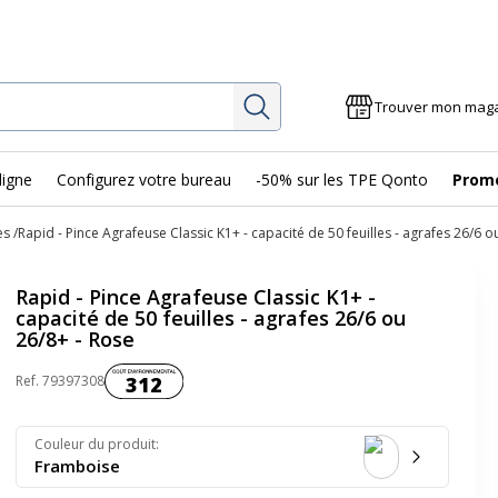
Rechercher
Trouver mon mag
ligne
Configurez votre bureau
-50% sur les TPE Qonto
Prom
es
Rapid - Pince Agrafeuse Classic K1+ - capacité de 50 feuilles - agrafes 26/6 o
Rapid - Pince Agrafeuse Classic K1+ -
capacité de 50 feuilles - agrafes 26/6 ou
26/8+ - Rose
Coût environnemental :
Ref.
79397308
312
Couleur du produit
:
Framboise