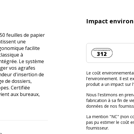
Impact enviro
50 feuilles de papier
ntissent une
gonomique facilite
Coût environnemen
312
classique à
intégrée. Le système
nger vos agrafes
Le coût environnemental 
deur d'insertion de
l'environnement. Il est ex
ge de dossiers,
produit a un impact sur 
pes. Certifiée
vient aux bureaux,
Nous l'estimons en prena
fabrication à sa fin de vi
données de nos fourniss
La mention "NC" (non c
pas pu estimer le coût 
fournisseur.