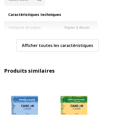
Caractéristiques techniques
Caractéristiques techniques
Catégorie de papier
Papier à dessin
Finition du papier
Satin
Afficher toutes les caractéristiques
Format
A3 (29,7 x 42 cm)
Grammage
90 g/m2
Produits similaires
Nombre de pages ou feuilles
10 Feuille(s)
Informations sur les services
Informations sur les services
Etat du produit
Produit Neuf