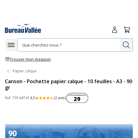
Me connecte
Panie
Re
Afficher la navigation
Trouver mon magasin
Papier calque
Canson - Pochette papier calque - 10 feuilles - A3 - 90
gr
Coût environnemental :
Ref.
79144741
4,5
(2 avis)
29