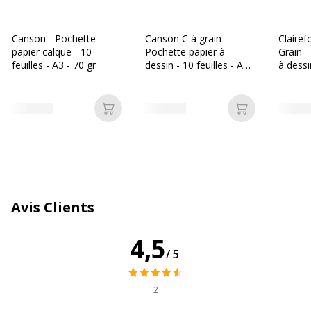
Caractéristiques générales
Caractéristiques générales
Canson - Pochette
Canson C à grain -
Clairef
papier calque - 10
Pochette papier à
Grain -
Quantité incluse
1
feuilles - A3 - 70 gr
dessin - 10 feuilles - A3 -
à dessin
180 gr - blanc
A3 - 18
Caractéristiques environnementales
Caractéristiques environnementales
Ajouter au panier
Ajouter au p
Impact environnemental
undefined kg CO2e
Données d'identification
Données d'identification
Avis Clients
Code barre maitre
3148950171535
4,5
Marque
CANSON
/5
Référence produit fabricant
200017153
2