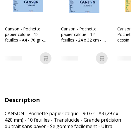
Canson - Pochette
Canson - Pochette
Canson 
papier calque - 12
papier calque - 12
Pochet
feuilles - A4 - 70 gr -
feuilles - 24 x 32 cm - 90
dessin -
édition artiste manga
gr
180 gr 
Ajouter au panier
Ajouter au p
Description
CANSON - Pochette papier calque - 90 Gr - A3 (297 x
420 mm) - 10 feuilles - Translucide - Grande précision
du trait sans baver - Se gomme facilement - Ultra