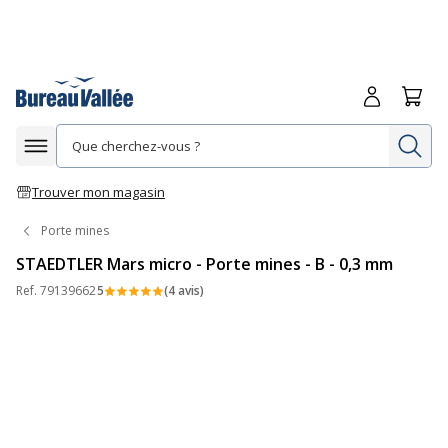
Me connecte
Panie
Re
Afficher la navigation
Trouver mon magasin
Porte mines
STAEDTLER Mars micro - Porte mines - B - 0,3 mm
Ref.
79139662
5
(4 avis)