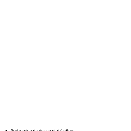
Porte-mine de dessin et d'écriture