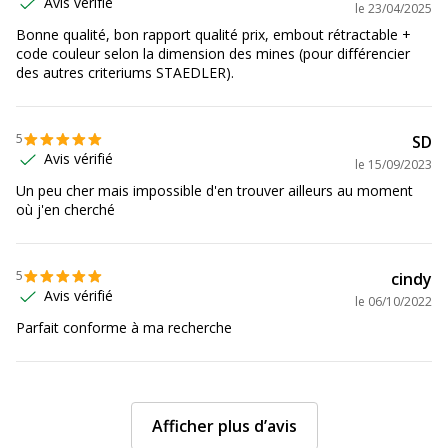
Avis vérifié
le
23/04/2025
Produit compostable
Non compostable
Bonne qualité, bon rapport qualité prix, embout rétractable +
code couleur selon la dimension des mines (pour différencier
Produit rechargeable
Oui
des autres criteriums STAEDLER).
Produit sans plastique
Non
5
SD
Avis vérifié
le
15/09/2023
Produit recyclable
Non
Un peu cher mais impossible d'en trouver ailleurs au moment
où j'en cherché
Présence de substance
Non
dangereuses
5
cindy
Avis vérifié
le
06/10/2022
Parfait conforme à ma recherche
Afficher plus d’avis