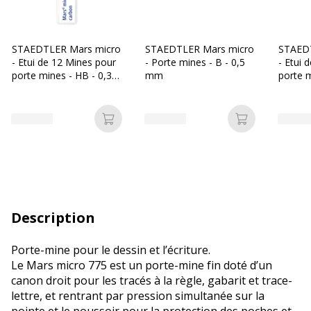
STAEDTLER Mars micro
STAEDTLER Mars micro
STAED
- Etui de 12 Mines pour
- Porte mines - B - 0,5
- Etui 
porte mines - HB - 0,3
mm
porte m
mm
mm
Ajouter au panier
Ajouter au p
Description
Porte-mine pour le dessin et l’écriture.
Le Mars micro 775 est un porte-mine fin doté d’un
canon droit pour les tracés à la règle, gabarit et trace-
lettre, et rentrant par pression simultanée sur la
pointe et le poussoir pour la protection des poches et