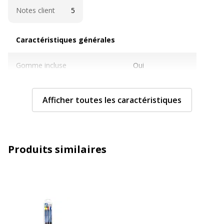
Notes client
5
Caractéristiques générales
Caractéristiques générales
Gomme incluse
Oui
Pièces de rechange disponibles
Non
Afficher toutes les caractéristiques
Quantité incluse
1
Sous-catégorie
Stylos et crayons
Produits similaires
Type de produit
Porte-mine
Caractéristiques techniques
Caractéristiques techniques
Clip poche
Oui