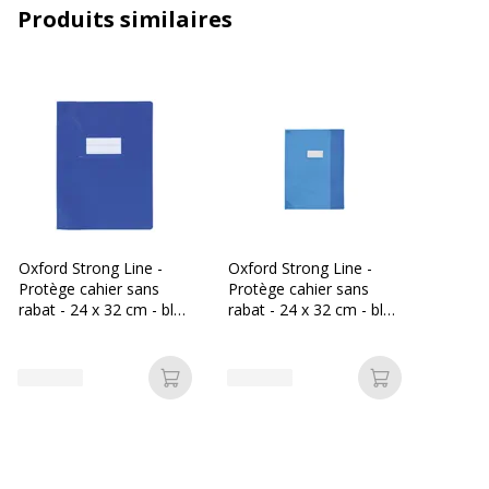
Produits similaires
Couleur
Bleu victorien
Détails des
Pochette à étiquette sur la
compartiments
couverture
Epaisseur du matériau
200 µm
Format pris en charge
A4 Plus (240 x 320 mm)
Oxford Strong Line -
Oxford Strong Line -
Matériau(x) du produit
Polychlorure de vinyle (PVC)
Protège cahier sans
Protège cahier sans
rabat - 24 x 32 cm - bleu
rabat - 24 x 32 cm - bleu
opaque
translucide
Texture
Cuir
Caractéristiques générales
Ajouter au panier
Ajouter au p
Caractéristiques générales
Catégorie de couleur
Bleu