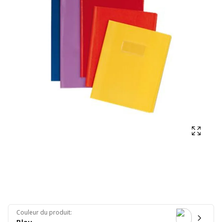
Affich
Couleur du produit
: