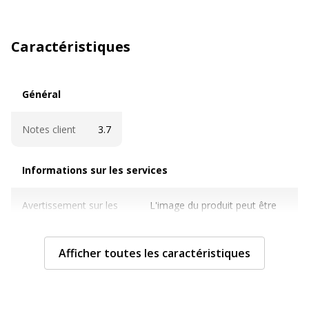
Caractéristiques
Général
Général
Notes client
3.7
Informations sur les services
Informations sur les services
Avertissement sur les
L'image du produit peut être
couleurs de l'image
d'une couleur différente
Afficher toutes les caractéristiques
Normes de conformité
EN 71, REACH
Caractéristiques techniques
Caractéristiques techniques