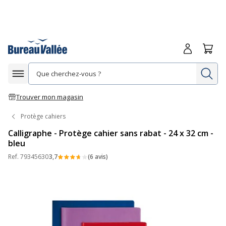
Me connecte
Panie
Re
Afficher la navigation
Trouver mon magasin
Protège cahiers
Calligraphe - Protège cahier sans rabat - 24 x 32 cm -
bleu
Ref.
79345630
3,7
(6 avis)