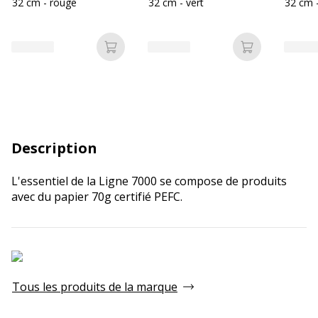
32 cm - rouge
32 cm - vert
32 cm 
Ajouter au panier
Ajouter au p
Description
L'essentiel de la Ligne 7000 se compose de produits
avec du papier 70g certifié PEFC.
Tous les produits de la marque