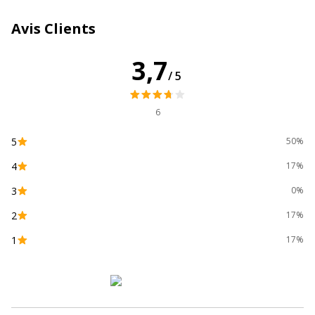
Couleur du produit
Bleu
Avis Clients
Quantité incluse
1
3,7
/5
Type de produit
Protège cahier
6
Données d'identification
Données d'identification
5
50%
Code barre maitre
3210330724027
4
17%
3
0%
Marque
Calligraphe
2
17%
Référence produit fabricant
72402C
1
17%