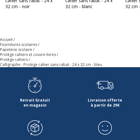
cahier sans rabat - 24 x
cahier sans rabat - 24 x
cahier 
32 cm - noir
32 cm - blanc
32 cm 
Accueil
Fournitures scolaires
Papeterie scolaire
Protège cahiers et couvre-livres
Protège cahiers
Calligraphe - Protège cahier sans rabat - 24 x 32 cm - bleu
Retrait Gratuit
Livraison offerte
en magasin
à partir de 29€